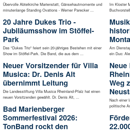
Übervolle Abteikirche Marienstatt, Gänsehautmomente und
Im Kloster M
minutenlange Standing Ovations - Werner Parecker ...
Buchvorstel
20 Jahre Dukes Trio -
Musik
Jubiläumsshow im Stöffel-
histo
Park
Mont
Das "Dukes Trio" feiert sein 20-jähriges Bestehen mit einer
Am Dienstag
Show im Stöffel-Park. Die Band, die aus dem ...
ein Duo: Ale
Neuer Vorsitzender für Villa
Neue 
Musica: Dr. Denis Alt
Rhein
übernimmt Leitung
Weg z
Neust
Die Landesstiftung Villa Musica Rheinland-Pfalz hat einen
neuen Vorsitzenden gewählt. Dr. Denis Alt, ...
Nach einer 
politische A
Bad Marienberger
Sommerfestival 2026:
Förde
TonBand rockt den
22.00