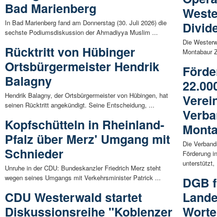
Bad Marienberg
Weste
In Bad Marienberg fand am Donnerstag (30. Juli 2026) die
Divid
sechste Podiumsdiskussion der Ahmadiyya Muslim ...
Die Westerw
Rücktritt von Hübinger
Montabaur Za
Ortsbürgermeister Hendrik
Förde
Balagny
22.00
Hendrik Balagny, der Ortsbürgermeister von Hübingen, hat
Verei
seinen Rücktritt angekündigt. Seine Entscheidung, ...
Verb
Kopfschütteln in Rheinland-
Mont
Pfalz über Merz' Umgang mit
Die Verband
Schnieder
Förderung in
unterstützt, 
Unruhe in der CDU: Bundeskanzler Friedrich Merz steht
wegen seines Umgangs mit Verkehrsminister Patrick ...
DGB f
CDU Westerwald startet
Lande
Diskussionsreihe "Koblenzer
Worte