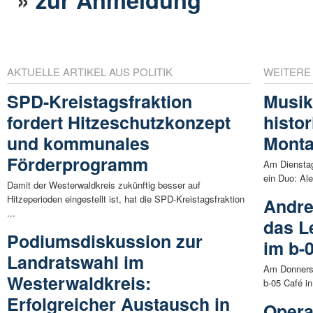
AKTUELLE ARTIKEL AUS POLITIK
WEITERE
SPD-Kreistagsfraktion
Musik
fordert Hitzeschutzkonzept
histo
und kommunales
Mont
Förderprogramm
Am Dienstag
ein Duo: Ale
Damit der Westerwaldkreis zukünftig besser auf
Hitzeperioden eingestellt ist, hat die SPD-Kreistagsfraktion
Andre
...
das L
Podiumsdiskussion zur
im b-
Landratswahl im
Am Donnerst
Westerwaldkreis:
b-05 Café in
Erfolgreicher Austausch in
Opera