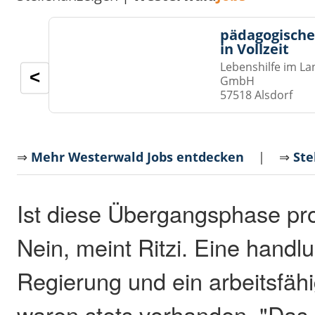
pädagogische
in Vollzeit
Lebenshilfe im La
<
GmbH
57518 Alsdorf
⇒
Mehr Westerwald Jobs entdecken
| ⇒
Ste
Ist diese Übergangsphase pr
Nein, meint Ritzi. Eine handl
Regierung und ein arbeitsfäh
waren stets vorhanden. "Da