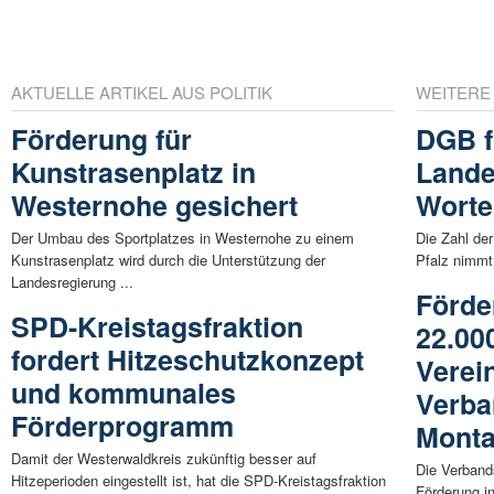
AKTUELLE ARTIKEL AUS POLITIK
WEITERE
Förderung für
DGB f
Kunstrasenplatz in
Lande
Westernohe gesichert
Worte
Der Umbau des Sportplatzes in Westernohe zu einem
Die Zahl der
Kunstrasenplatz wird durch die Unterstützung der
Pfalz nimmt
Landesregierung ...
Förde
SPD-Kreistagsfraktion
22.00
fordert Hitzeschutzkonzept
Verei
und kommunales
Verb
Förderprogramm
Mont
Damit der Westerwaldkreis zukünftig besser auf
Die Verband
Hitzeperioden eingestellt ist, hat die SPD-Kreistagsfraktion
Förderung in