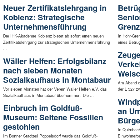
Neuer Zertifikatslehrgang in
Betrü
Koblenz: Strategische
Senio
Unternehmensführung
Gren
Die IHK-Akademie Koblenz bietet ab sofort einen neuen
In Höhr-Gre
Zertifikatslehrgang zur strategischen Unternehmensführung
eines Betrug
...
Zeuge
Wäller Helfen: Erfolgsbilanz
Verke
nach sieben Monaten
Welsc
Sozialkaufhaus in Montabaur
Am Abend de
Vor sieben Monaten hat der Verein Wäller Helfen e.V. das
der L 327 z
Sozialkaufhaus in Montabaur übernommen. Die ...
Windp
Einbruch im Goldfuß-
an Um
Museum: Seltene Fossilien
Bürge
gestohlen
In Quirnbac
Im Bonner Stadtteil Poppelsdorf wurde das Goldfuß-
Einwohnerbe