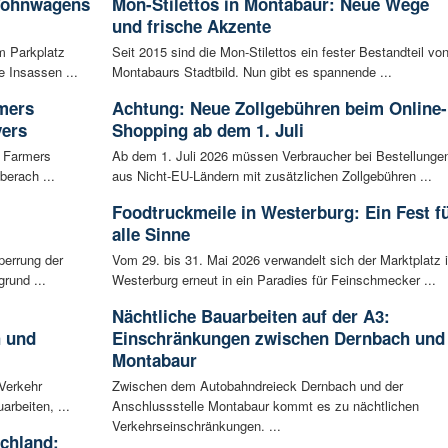
 Wohnwagens
Mon-Stilettos in Montabaur: Neue Wege
und frische Akzente
m Parkplatz
Seit 2015 sind die Mon-Stilettos ein fester Bestandteil vo
 Insassen ...
Montabaurs Stadtbild. Nun gibt es spannende ...
rmers
Achtung: Neue Zollgebühren beim Online-
vers
Shopping ab dem 1. Juli
g Farmers
Ab dem 1. Juli 2026 müssen Verbraucher bei Bestellunge
berach ...
aus Nicht-EU-Ländern mit zusätzlichen Zollgebühren ...
Foodtruckmeile in Westerburg: Ein Fest f
alle Sinne
perrung der
Vom 29. bis 31. Mai 2026 verwandelt sich der Marktplatz 
rund ...
Westerburg erneut in ein Paradies für Feinschmecker ...
Nächtliche Bauarbeiten auf der A3:
h und
Einschränkungen zwischen Dernbach und
Montabaur
 Verkehr
Zwischen dem Autobahndreieck Dernbach und der
arbeiten, ...
Anschlussstelle Montabaur kommt es zu nächtlichen
Verkehrseinschränkungen. ...
schland: