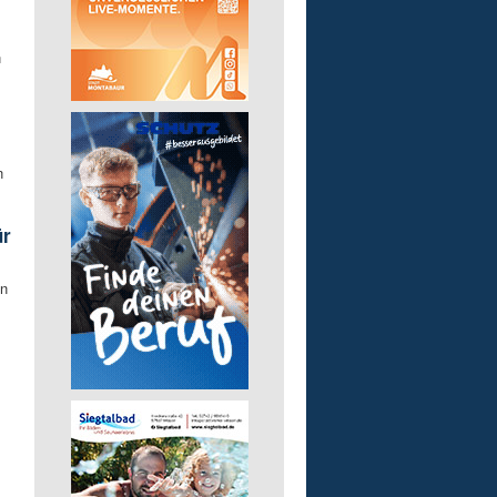
n
n
ür
in