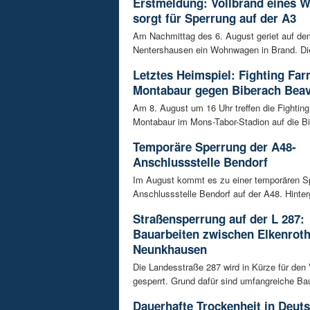
Erstmeldung: Vollbrand eines
sorgt für Sperrung auf der A3
Am Nachmittag des 6. August geriet auf de
Nentershausen ein Wohnwagen in Brand. Die
Letztes Heimspiel: Fighting Fa
Montabaur gegen Biberach Bea
Am 8. August um 16 Uhr treffen die Fightin
Montabaur im Mons-Tabor-Stadion auf die Bi
Temporäre Sperrung der A48-
Anschlussstelle Bendorf
Im August kommt es zu einer temporären S
Anschlussstelle Bendorf auf der A48. Hinterg
Straßensperrung auf der L 287:
Bauarbeiten zwischen Elkenrot
Neunkhausen
Die Landesstraße 287 wird in Kürze für den
gesperrt. Grund dafür sind umfangreiche Bau
Dauerhafte Trockenheit in Deut