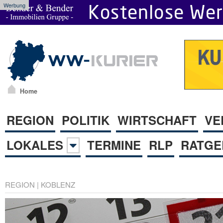
Werbung
Home
REGION
POLITIK
WIRTSCHAFT
VE
LOKALES
TERMINE
RLP
RATGE
REGION
|
KOBLENZ