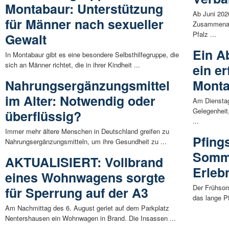
Montabaur: Unterstützung
Ab Juni 202
für Männer nach sexueller
Zusammenarb
Pfalz ...
Gewalt
Ein A
In Montabaur gibt es eine besondere Selbsthilfegruppe, die
sich an Männer richtet, die in ihrer Kindheit ...
ein er
Nahrungsergänzungsmittel
Mont
im Alter: Notwendig oder
Am Dienstag,
Gelegenheit
überflüssig?
...
Immer mehr ältere Menschen in Deutschland greifen zu
Pfing
Nahrungsergänzungsmitteln, um ihre Gesundheit zu ...
Somme
AKTUALISIERT: Vollbrand
Erleb
eines Wohnwagens sorgte
Der Frühsom
für Sperrung auf der A3
das lange P
Am Nachmittag des 6. August geriet auf dem Parkplatz
Nentershausen ein Wohnwagen in Brand. Die Insassen ...