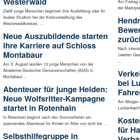
Westerwald
Am Freitag 
der Marktpla
Zwölf junge Menschen beginnen ihre Ausbildung oder ihr
duales Studium bei der Kreisverwaltung des
Hendr
Westerwaldkreises. ...
Bewer
Neue Auszubildende starten
zurüc
ihre Karriere auf Schloss
Nach intens
Montabaur
zweiten Ges
...
Am 3. August wurden 13 junge Menschen von der
Akademie Deutscher Genossenschaften (ADG) in
Verke
Montabaur ...
bei L
Abenteuer für junge Helden:
Fahrer
Neue Wolfsritter-Kampagne
Am Morgen d
startet in Rotenhain
Luckenbach 
In Rotenhain beginnt nach den Sommerferien ein
Koste
spannendes Abenteuer für Kinder im Alter von acht bis ...
für H
Selbsthilfegruppe in
Verba