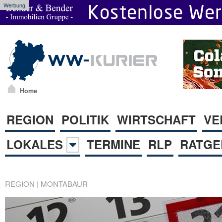
Werbung
Home
REGION
POLITIK
WIRTSCHAFT
VE
LOKALES
TERMINE
RLP
RATGE
REGION
|
MONTABAUR