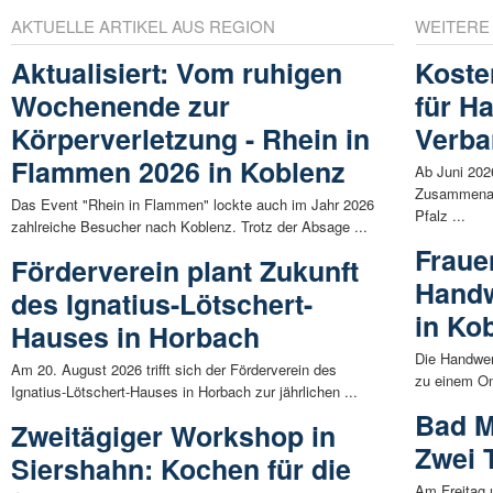
AKTUELLE ARTIKEL AUS REGION
WEITERE
Aktualisiert: Vom ruhigen
Koste
Wochenende zur
für H
Körperverletzung - Rhein in
Verba
Flammen 2026 in Koblenz
Ab Juni 202
Zusammenarb
Das Event "Rhein in Flammen" lockte auch im Jahr 2026
Pfalz ...
zahlreiche Besucher nach Koblenz. Trotz der Absage ...
Fraue
Förderverein plant Zukunft
Handw
des Ignatius-Lötschert-
in Ko
Hauses in Horbach
Die Handwer
Am 20. August 2026 trifft sich der Förderverein des
zu einem Onl
Ignatius-Lötschert-Hauses in Horbach zur jährlichen ...
Bad M
Zweitägiger Workshop in
Zwei 
Siershahn: Kochen für die
Am Freitag 