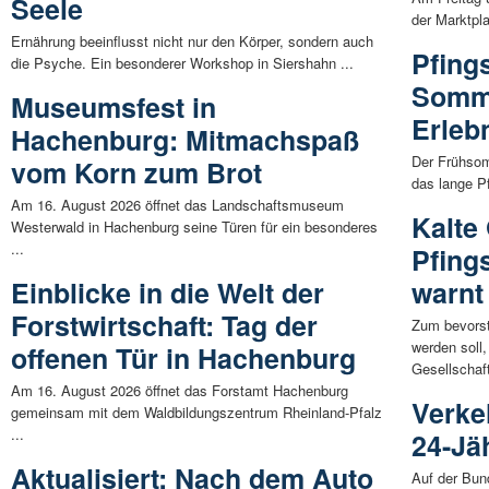
Seele
der Marktpla
Ernährung beeinflusst nicht nur den Körper, sondern auch
Pfing
die Psyche. Ein besonderer Workshop in Siershahn ...
Somme
Museumsfest in
Erleb
Hachenburg: Mitmachspaß
Der Frühsom
vom Korn zum Brot
das lange P
Am 16. August 2026 öffnet das Landschaftsmuseum
Kalte
Westerwald in Hachenburg seine Türen für ein besonderes
...
Pfing
Einblicke in die Welt der
warnt
Forstwirtschaft: Tag der
Zum bevorst
werden soll
offenen Tür in Hachenburg
Gesellschaft
Am 16. August 2026 öffnet das Forstamt Hachenburg
Verke
gemeinsam mit dem Waldbildungszentrum Rheinland-Pfalz
...
24-Jäh
Aktualisiert: Nach dem Auto
Auf der Bun