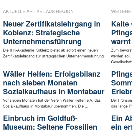
AKTUELLE ARTIKEL AUS REGION
WEITERE
Neuer Zertifikatslehrgang in
Kalte
Koblenz: Strategische
Pfing
Unternehmensführung
warnt
Die IHK-Akademie Koblenz bietet ab sofort einen neuen
Zum bevorst
Zertifikatslehrgang zur strategischen Unternehmensführung
werden soll
...
Gesellschaft
Wäller Helfen: Erfolgsbilanz
Pfing
nach sieben Monaten
Somme
Sozialkaufhaus in Montabaur
Erleb
Vor sieben Monaten hat der Verein Wäller Helfen e.V. das
Der Frühsom
Sozialkaufhaus in Montabaur übernommen. Die ...
das lange P
Einbruch im Goldfuß-
Ein A
Museum: Seltene Fossilien
ein er