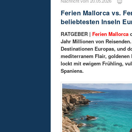
Nachricht vom 20.05.2026
Ferien Mallorca vs. Fe
beliebtesten Inseln E
RATGEBER |
Ferien Mallorca
o
Jahr Millionen von Reisenden.
Destinationen Europas, und do
mediterranem Flair, goldenen 
lockt mit ewigem Frühling, v
Spaniens.