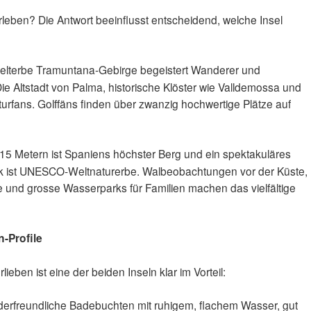
rleben? Die Antwort beeinflusst entscheidend, welche Insel
erbe Tramuntana-Gebirge begeistert Wanderer und
e Altstadt von Palma, historische Klöster wie Valldemossa und
lturfans. Golffäns finden über zwanzig hochwertige Plätze auf
15 Metern ist Spaniens höchster Berg und ein spektakuläres
rk ist UNESCO-Weltnaturerbe. Walbeobachtungen vor der Küste,
 und grosse Wasserparks für Familien machen das vielfältige
-Profile
lieben ist eine der beiden Inseln klar im Vorteil:
nderfreundliche Badebuchten mit ruhigem, flachem Wasser, gut