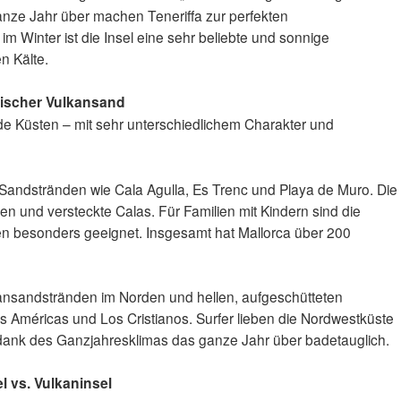
ze Jahr über machen Teneriffa zur perfekten
m Winter ist die Insel eine sehr beliebte und sonnige
n Kälte.
tischer Vulkansand
e Küsten – mit sehr unterschiedlichem Charakter und
n Sandstränden wie Cala Agulla, Es Trenc und Playa de Muro. Die
en und versteckte Calas. Für Familien mit Kindern sind die
en besonders geeignet. Insgesamt hat Mallorca über 200
lkansandstränden im Norden und hellen, aufgeschütteten
s Américas und Los Cristianos. Surfer lieben die Nordwestküste
dank des Ganzjahresklimas das ganze Jahr über badetauglich.
el vs. Vulkaninsel