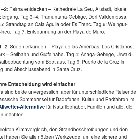
–2: Palma entdecken – Kathedrale La Seu, Altstadt, lokale
iergang. Tag 3–4: Tramuntana-Gebirge, Dorf Valldemossa,
5: Strandtag an Cala Agulla oder Es Trenc. Tag 6: Weingut-
ineu. Tag 7: Entspannung an der Playa de Muro.
–2: Süden erkunden – Playa de las Américas, Los Cristianos,
ark – Seilbahn und Gipfelnähe. Tag 4: Anaga-Gebirge, Urwald-
albeobachtung vom Boot aus. Tag 6: Puerto de la Cruz im
tag und Abschlussabend in Santa Cruz.
 Ihre Entscheidung wird einfacher
fa sind beide unvergesslich, aber für unterschiedliche Reisende
klassische Sommerinsel für Badeferien, Kultur und Radfahren im
Allwetter-Alternative
für Naturliebhaber, Familien und alle, die
en möchten.
direkten Klimavergleich, den Strandbeschreibungen und den
kel haben Sie alle nötigen Werkzeuge, um eine sichere und