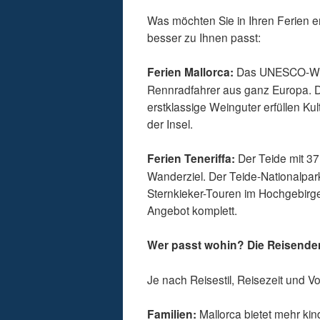
Was möchten Sie in Ihren Ferien e
besser zu Ihnen passt:
Ferien Mallorca:
Das UNESCO-Welt
Rennradfahrer aus ganz Europa. Di
erstklassige Weinguter erfüllen Ku
der Insel.
Ferien Teneriffa:
Der Teide mit 37
Wanderziel. Der Teide-Nationalpa
Sternkieker-Touren im Hochgebirge
Angebot komplett.
Wer passt wohin? Die Reisenden
Je nach Reisestil, Reisezeit und Vor
Familien:
Mallorca bietet mehr ki