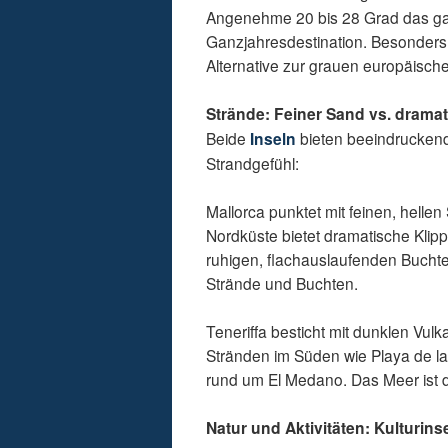
Angenehme 20 bis 28 Grad das gan
Ganzjahresdestination. Besonders i
Alternative zur grauen europäische
Strände: Feiner Sand vs. drama
Beide
Inseln
bieten beeindruckend
Strandgefühl:
Mallorca punktet mit feinen, helle
Nordküste bietet dramatische Klipp
ruhigen, flachauslaufenden Bucht
Strände und Buchten.
Teneriffa besticht mit dunklen Vu
Stränden im Süden wie Playa de la
rund um El Medano. Das Meer ist 
Natur und Aktivitäten: Kulturins