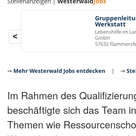
Stellenanzeigen |
Westerwald
Jobs
Gruppenleitu
Werkstatt
Lebenshilfe im La
<
GmbH
57632 Flammersf
⇒
Mehr Westerwald Jobs entdecken
| ⇒
Ste
Im Rahmen des Qualifizieru
beschäftigte sich das Team in
Themen wie Ressourcenschon