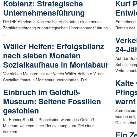
Koblenz: Strategische
Kurt P
Unternehmensführung
Entwi
Die IHK-Akademie Koblenz bietet ab sofort einen neuen
Erfrischend 
Zertifikatslehrgang zur strategischen Unternehmensführung
Roman des j
...
Verke
Wäller Helfen: Erfolgsbilanz
24-Jäh
nach sieben Monaten
Auf der Bun
Sozialkaufhaus in Montabaur
Schellenber
Verkehrsunfa
Vor sieben Monaten hat der Verein Wäller Helfen e.V. das
Sozialkaufhaus in Montabaur übernommen. Die ...
Kalte
Einbruch im Goldfuß-
Pfing
Museum: Seltene Fossilien
warnt
gestohlen
Zum bevorst
werden soll
Im Bonner Stadtteil Poppelsdorf wurde das Goldfuß-
Gesellschaft
Museum während einer Renovierung zum Ziel eines
dreisten ...
Ein Z