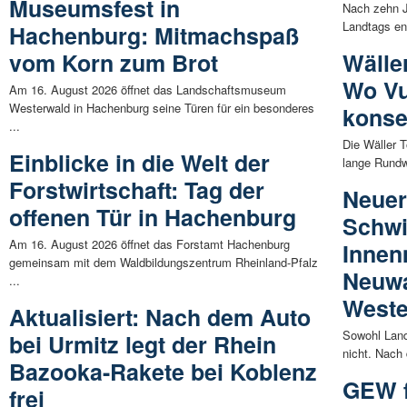
Museumsfest in
Nach zehn J
Landtags en
Hachenburg: Mitmachspaß
vom Korn zum Brot
Wälle
Wo Vu
Am 16. August 2026 öffnet das Landschaftsmuseum
Westerwald in Hachenburg seine Türen für ein besonderes
konse
...
Die Wäller T
Einblicke in die Welt der
lange Rundw
Forstwirtschaft: Tag der
Neuer
offenen Tür in Hachenburg
Schwi
Am 16. August 2026 öffnet das Forstamt Hachenburg
Innen
gemeinsam mit dem Waldbildungszentrum Rheinland-Pfalz
Neuwa
...
Weste
Aktualisiert: Nach dem Auto
Sowohl Land
bei Urmitz legt der Rhein
nicht. Nach
Bazooka-Rakete bei Koblenz
GEW f
frei