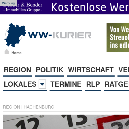
Werbung
Home
REGION
POLITIK
WIRTSCHAFT
VE
LOKALES
TERMINE
RLP
RATGE
REGION
|
HACHENBURG