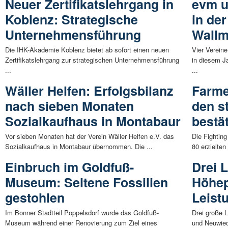
Neuer Zertifikatslehrgang in
evm u
Koblenz: Strategische
in de
Unternehmensführung
Wall
Die IHK-Akademie Koblenz bietet ab sofort einen neuen
Vier Verein
Zertifikatslehrgang zur strategischen Unternehmensführung
in diesem 
...
...
Wäller Helfen: Erfolgsbilanz
Farme
nach sieben Monaten
den s
Sozialkaufhaus in Montabaur
bestä
Vor sieben Monaten hat der Verein Wäller Helfen e.V. das
Die Fightin
Sozialkaufhaus in Montabaur übernommen. Die ...
80 erzielten
Einbruch im Goldfuß-
Drei L
Museum: Seltene Fossilien
Höhep
gestohlen
Leist
Im Bonner Stadtteil Poppelsdorf wurde das Goldfuß-
Drei große L
Museum während einer Renovierung zum Ziel eines
und Neuwied