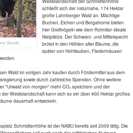
Weidelandschaft der Schmidtenhöhe
schließt sich der naturnahe, 174 Hektar
große Lahnberger Wald an. Mächtige
Buchen, Eichen und Bergahorne bieten
hier Greifvögeln wie dem Rotmilan ideale
Nistplätze. Der Schwarz- und Mittelspecht
inz Strunk)
brütet in den Höhlen alter Bäume, die
später von Hohltauben, Fledermäusen
 werden.
sen Wald im vorigen Jahr kaufen durch Fördermittel aus dem
sregierung sowie durch zahlreiche Spenden. Ohne weitere
 der "Urwald von morgen" mehr CO₂ speichern und der
t der Weidelandschaft kann sich so ein über 400 Hektar großes
räume dauerhaft entwickeln.
atz Schmidtenhöhe ist der NABU bereits seit 2009 tätig. Die
Wasserlöchern soll auch nach der militärischen Nutzung