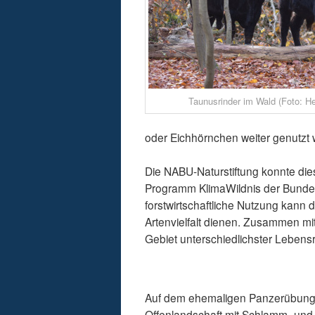
Taunusrinder im Wald (Foto: He
oder Eichhörnchen weiter genutzt
Die NABU-Naturstiftung konnte die
Programm KlimaWildnis der Bunde
forstwirtschaftliche Nutzung kann
Artenvielfalt dienen. Zusammen mi
Gebiet unterschiedlichster Lebens
Auf dem ehemaligen Panzerübungspl
Offenlandschaft mit Schlamm- und 