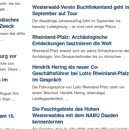
rkt, bis sie
Westerwald-Verein Buchfinkenland geht i
bt ...
September auf Tour
päisches
Der diesjährige Jahresausflug führt im September ins
 Zweck
barocke Ludwigsburg – es sind noch einige Plätze ...
ssen das dritte
Rheinland-Pfalz: Archäologische
...
Entdeckungen faszinieren die Welt
Rheinland-Pfalz erweist sich als wahre Schatzkammer de
urg vor
Archäologie. Von Dinosaurierfunden bis zu römischen ...
rufe von
Hendrik Hering als neuer Co-
ben. Diese ...
Geschäftsführer bei Lotto Rheinland-Pfalz
n im
im Gespräch
Die Führungsspitze von Lotto Rheinland-Pfalz steht vor
einem Wechsel. Hendrik Hering, ehemaliger
August ihre
Landtagspräsident, ...
 Start ...
Die Feuchtgebiete des Hohen
Westerwaldes mit dem NABU Daaden
 am 15.
kennenlernen
Am Sonntag, dem 31. Mai 2026, lädt die Will und Liselott