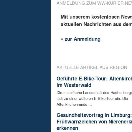
ANMELDUNG ZUM WW-KURIER NE
Mit unserem kostenlosen Newsl
aktuellen Nachrichten aus de
»
zur Anmeldung
AKTUELLE ARTIKEL AUS REGION
Geführte E-Bike-Tour: Altenkir
im Westerwald
Die malerische Landschaft des Hachenburg
lädt zu einer weiteren E-Bike-Tour ein. Die
Altenkirchenrunde ...
Gesundheitsvortrag in Limburg:
Frühwarnzeichen von Nierener
erkennen