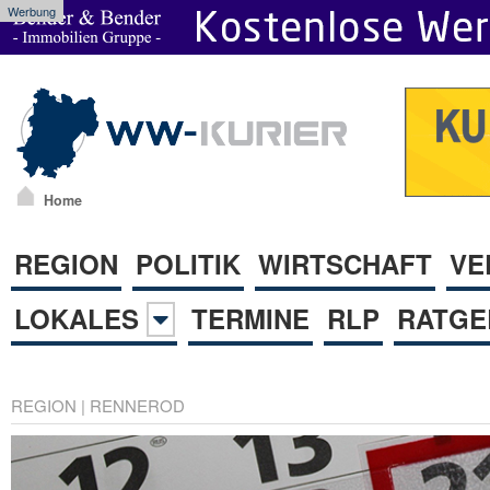
Werbung
Home
REGION
POLITIK
WIRTSCHAFT
VE
LOKALES
TERMINE
RLP
RATGE
REGION
|
RENNEROD