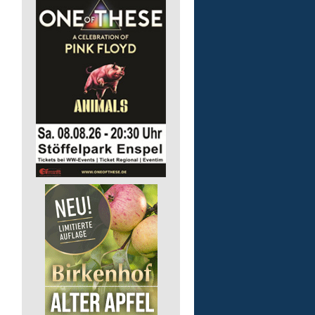
Gruppenleitung (m/w/d) 
Werkstatt
Lebenshilfe im Landkreis Altenk
GmbH
57632 Flammersfeld