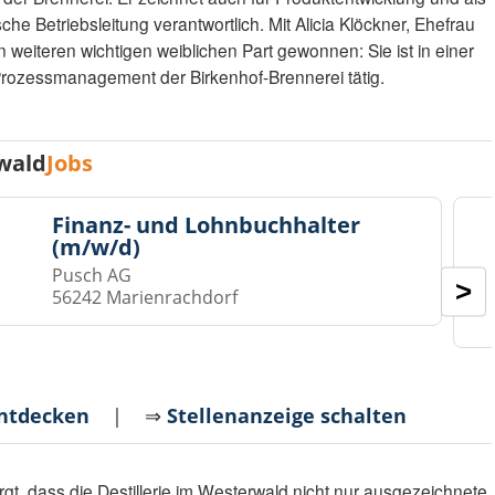
he Betriebsleitung verantwortlich. Mit Alicia Klöckner, Ehefrau
weiteren wichtigen weiblichen Part gewonnen: Sie ist in einer
 Prozessmanagement der Birkenhof-Brennerei tätig.
wald
Jobs
Finanz- und Lohnbuchhalter
(m/w/d)
Pusch AG
>
56242 Marienrachdorf
entdecken
| ⇒
Stellenanzeige schalten
rgt, dass die Destillerie im Westerwald nicht nur ausgezeichnete