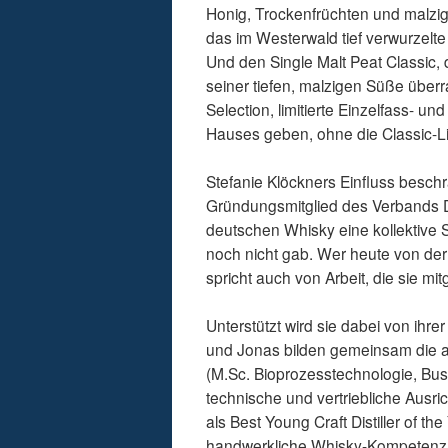
Honig, Trockenfrüchten und malz
das im Westerwald tief verwurzelte 
Und den Single Malt Peat Classic,
seiner tiefen, malzigen Süße über
Selection, limitierte Einzelfass- u
Hauses geben, ohne die Classic-L
Stefanie Klöckners Einfluss beschrä
Gründungsmitglied des Verbands D
deutschen Whisky eine kollektive S
noch nicht gab. Wer heute von der
spricht auch von Arbeit, die sie mitg
Unterstützt wird sie dabei von ihrer
und Jonas bilden gemeinsam die 
(M.Sc. Bioprozesstechnologie, Bus
technische und vertriebliche Ausri
als Best Young Craft Distiller of the
handwerkliche Whisky-Kompetenz d