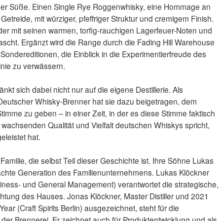
iger Süße. Einen Single Rye Roggenwhisky, eine Hommage an
Getreide, mit würziger, pfeffriger Struktur und cremigem Finish.
 der mit seinen warmen, torfig-rauchigen Lagerfeuer-Noten und
rascht. Ergänzt wird die Range durch die Fading Hill Warehouse
nd Sondereditionen, die Einblick in die Experimentierfreude des
inie zu verwässern.
nkt sich dabei nicht nur auf die eigene Destillerie. Als
eutscher Whisky-Brenner hat sie dazu beigetragen, dem
timme zu geben – in einer Zeit, in der es diese Stimme faktisch
 wachsenden Qualität und Vielfalt deutschen Whiskys spricht,
eleistet hat.
 Familie, die selbst Teil dieser Geschichte ist. Ihre Söhne Lukas
achte Generation des Familienunternehmens. Lukas Klöckner
iness- und General Management) verantwortet die strategische,
chtung des Hauses. Jonas Klöckner, Master Distiller und 2021
 Year (Craft Spirits Berlin) ausgezeichnet, steht für die
er Brennerei. Er zeichnet auch für Produktentwicklung und als