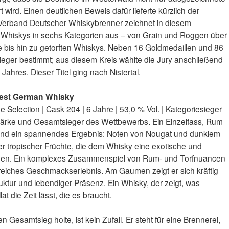
wird. Einen deutlichen Beweis dafür lieferte kürzlich der
erband Deutscher Whiskybrenner zeichnet in diesem
Whiskys in sechs Kategorien aus – von Grain und Roggen über
ke bis hin zu getorften Whiskys. Neben 16 Goldmedaillen und 86
ieger bestimmt; aus diesem Kreis wählte die Jury anschließend
hres. Dieser Titel ging nach Nistertal.
est German Whisky
Selection | Cask 204 | 6 Jahre | 53,0 % Vol. | Kategoriesieger
stärke und Gesamtsieger des Wettbewerbs. Ein Einzelfass, Rum
 und ein spannendes Ergebnis: Noten von Nougat und dunklem
fer tropischer Früchte, die dem Whisky eine exotische und
eihen. Ein komplexes Zusammenspiel von Rum- und Torfnuancen
nreiches Geschmackserlebnis. Am Gaumen zeigt er sich kräftig
ruktur und lebendiger Präsenz. Ein Whisky, der zeigt, was
t die Zeit lässt, die es braucht.
Gesamtsieg holte, ist kein Zufall. Er steht für eine Brennerei,