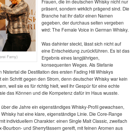
Frauen, die im deutschen Whisky nicht nur
präsent, sondern wirklich prägend sind. Die
Branche hat ihr dafür einen Namen
gegeben, der durchaus selten vergeben
wird: The Female Voice in German Whisky.
Was dahinter steckt, lässt sich nicht auf
eine Entscheidung zurückführen. Es ist das
erei Farny)
Ergebnis eines langjährigen,
konsequenten Weges. Als Stefanie
Nistertal die Destillation des ersten Fading Hill Whiskys
sicht ein Schritt gegen den Strom, denn deutscher Whisky war kein
m, weil sie es für richtig hielt, weil ihr Gespür für eine echte
l sie das Können und die Kompetenz dafür im Haus wusste.
t über die Jahre ein eigenständiges Whisky-Profil gewachsen,
ll Whisky hat eine klare, eigenständige Linie. Die Core-Range
t individuellem Charakter: einen Single Malt Classic, zweifach
Ex-Bourbon- und Sherryfässern gereift, mit feinen Aromen aus