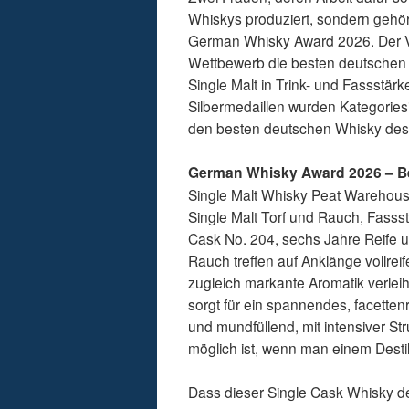
Whiskys produziert, sondern gehört 
German Whisky Award 2026. Der V
Wettbewerb die besten deutschen 
Single Malt in Trink- und Fassstär
Silbermedaillen wurden Kategories
den besten deutschen Whisky des Ja
German Whisky Award 2026 – B
Single Malt Whisky Peat Warehouse 
Single Malt Torf und Rauch, Fass
Cask No. 204, sechs Jahre Reife
Rauch treffen auf Anklänge vollrei
zugleich markante Aromatik verl
sorgt für ein spannendes, facette
und mundfüllend, mit intensiver St
möglich ist, wenn man einem Destilla
Dass dieser Single Cask Whisky den 