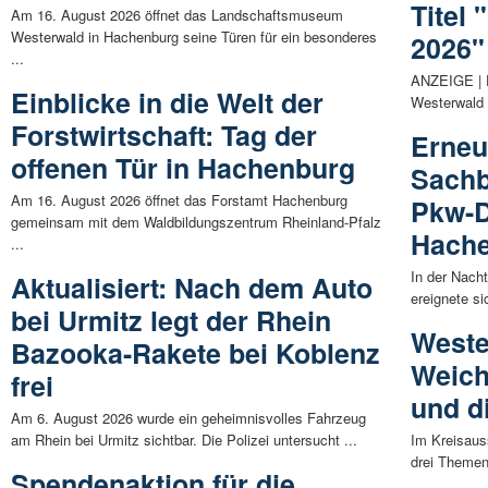
Titel
Am 16. August 2026 öffnet das Landschaftsmuseum
Westerwald in Hachenburg seine Türen für ein besonderes
2026"
...
ANZEIGE | D
Einblicke in die Welt der
Westerwald i
Forstwirtschaft: Tag der
Erneu
offenen Tür in Hachenburg
Sachb
Am 16. August 2026 öffnet das Forstamt Hachenburg
Pkw-D
gemeinsam mit dem Waldbildungszentrum Rheinland-Pfalz
Hach
...
In der Nach
Aktualisiert: Nach dem Auto
ereignete si
bei Urmitz legt der Rhein
Weste
Bazooka-Rakete bei Koblenz
Weich
frei
und d
Am 6. August 2026 wurde ein geheimnisvolles Fahrzeug
am Rhein bei Urmitz sichtbar. Die Polizei untersucht ...
Im Kreisaus
drei Themen
Spendenaktion für die