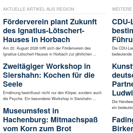
AKTUELLE ARTIKEL AUS REGION
WEITERE
Förderverein plant Zukunft
CDU-L
des Ignatius-Lötschert-
besti
Hauses in Horbach
Führu
Am 20. August 2026 trifft sich der Förderverein des
Die CDU-Land
Ignatius-Lötschert-Hauses in Horbach zur jährlichen ...
bedeutende 
Zweitägiger Workshop in
Kunst
Siershahn: Kochen für die
deuts
Seele
Partn
Ludw
Ernährung beeinflusst nicht nur den Körper, sondern auch
die Psyche. Ein besonderer Workshop in Siershahn ...
Die Handwe
ein bedeute
Museumsfest in
Hachenburg: Mitmachspaß
Fadin
vom Korn zum Brot
Birke