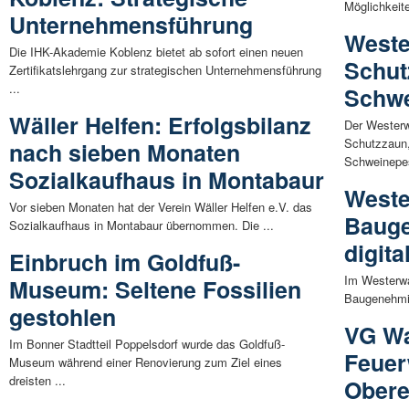
Möglichkeit
Unternehmensführung
Weste
Die IHK-Akademie Koblenz bietet ab sofort einen neuen
Schut
Zertifikatslehrgang zur strategischen Unternehmensführung
...
Schwe
Wäller Helfen: Erfolgsbilanz
Der Westerw
Schutzzaun,
nach sieben Monaten
Schweinepes
Sozialkaufhaus in Montabaur
Weste
Vor sieben Monaten hat der Verein Wäller Helfen e.V. das
Bauge
Sozialkaufhaus in Montabaur übernommen. Die ...
digita
Einbruch im Goldfuß-
Im Westerwal
Museum: Seltene Fossilien
Baugenehmig
gestohlen
VG Wa
Im Bonner Stadtteil Poppelsdorf wurde das Goldfuß-
Feuer
Museum während einer Renovierung zum Ziel eines
dreisten ...
Obere