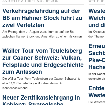
AKTUELLE ARTIKEL AUS REGION
WEITERE
Verkehrsgefährdung auf der
Weste
B8 am Hahner Stock führt zu
Weich
zwei Verletzten
und d
Am Freitag, dem 7. August 2026, kam es auf der B8
Im Kreisaus
zwischen Hahner Stock und Arnshöfen zu einem riskanten
drei Themen
...
Erneu
Wäller Tour vom Teufelsberg
Sachb
zur Caaner Schweiz: Vulkan,
Pkw-D
Felspfade und Erdgeschichte
Hach
zum Anfassen
In der Nach
Die Wäller Tour "Vom Teufelsberg zur Caaner Schweiz" ist
ereignete si
eine 13,2 Kilometer lange Rundwanderung im
Entde
Kannenbäckerland ...
Weste
Neuer Zertifikatslehrgang in
Die Westerw
Koblenz: Strategische