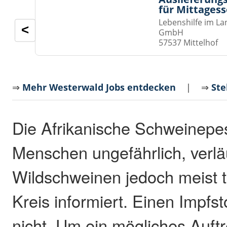
für Mittages
Lebenshilfe im La
<
GmbH
57537 Mittelhof
⇒
Mehr Westerwald Jobs entdecken
| ⇒
Ste
Die Afrikanische Schweinepest
Menschen ungefährlich, verlä
Wildschweinen jedoch meist t
Kreis informiert. Einen Impfsto
nicht. Um ein mögliches Auftr