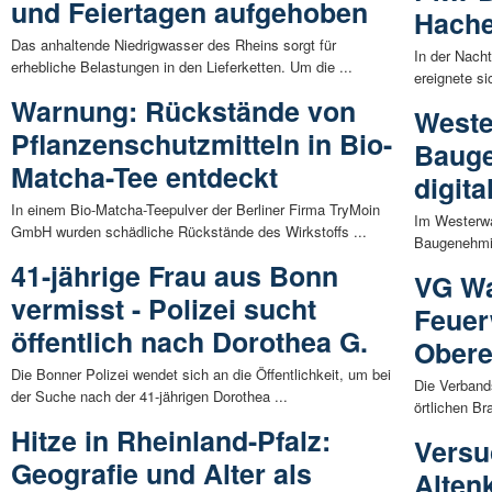
und Feiertagen aufgehoben
Hach
Das anhaltende Niedrigwasser des Rheins sorgt für
In der Nach
erhebliche Belastungen in den Lieferketten. Um die ...
ereignete si
Warnung: Rückstände von
Weste
Pflanzenschutzmitteln in Bio-
Bauge
Matcha-Tee entdeckt
digita
In einem Bio-Matcha-Teepulver der Berliner Firma TryMoin
Im Westerwal
GmbH wurden schädliche Rückstände des Wirkstoffs ...
Baugenehmig
41-jährige Frau aus Bonn
VG Wa
vermisst - Polizei sucht
Feuer
öffentlich nach Dorothea G.
Obere
Die Bonner Polizei wendet sich an die Öffentlichkeit, um bei
Die Verband
der Suche nach der 41-jährigen Dorothea ...
örtlichen Br
Hitze in Rheinland-Pfalz:
Versu
Geografie und Alter als
Alten