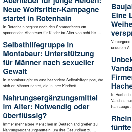
Abenteuer für junge Helden:
Bauja
Neue Wolfsritter-Kampagne
Eine 
startet in Rotenhain
Weiher
In Rotenhain beginnt nach den Sommerferien ein
versp
spannendes Abenteuer für Kinder im Alter von acht bis ...
Verborgene 
Selbsthilfegruppe in
unserem Allt
Montabaur: Unterstützung
Unbe
für Männer nach sexueller
Vanda
Gewalt
Firme
In Montabaur gibt es eine besondere Selbsthilfegruppe, die
Hach
sich an Männer richtet, die in ihrer Kindheit ...
In Hachenbu
Nahrungsergänzungsmittel
Vandalismus
im Alter: Notwendig oder
Fahrzeuge .
überflüssig?
Rhein
Immer mehr ältere Menschen in Deutschland greifen zu
fünfte
Nahrungsergänzungsmitteln, um ihre Gesundheit zu ...