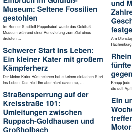
Einbruch im Goldfuß-
und M
Museum: Seltene Fossilien
Zahlr
gestohlen
Gesch
Im Bonner Stadtteil Poppelsdorf wurde das Goldfuß-
festge
Museum während einer Renovierung zum Ziel eines
dreisten ...
Am Dienstag
Hachenburg 
Schwerer Start ins Leben:
Rhein
Ein kleiner Kater mit großem
fünfte
Kämpferherz
gegen
Der kleine Kater Hümmelchen hatte keinen einfachen Start
ins Leben. Das hielt ihn aber nicht davon ab, ...
Knapp jede 
die seit Apr
Straßensperrung auf der
Ein u
Kreisstraße 101:
Woche
Umleitungen zwischen
treffe
Ruppach-Goldhausen und
Motor
Großholbach