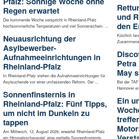
Pfalz: Sonnige Woche ohne
Rettu
Regen erwartet
und R
Die kommende Woche verspricht in Rheinland-Pfalz
den Er
hochsommerliche Temperaturen und viel Sonnenschein. ...
Kürzlich fa
Neuausrichtung der
Zusammenarb
Asylbewerber-
Disco
Aufnahmeeinrichtungen in
Petra
Rheinland-Pfalz
May s
In Rheinland-Pfalz stehen die Aufnahmeeinrichtungen für
Asylsuchende vor einer umfassenden Reform. Der ...
Bei der TAF
Hannover er
Sonnenfinsternis in
Ein u
Rheinland-Pfalz: Fünf Tipps,
Woche
um nicht im Dunkeln zu
treffe
tappen
Motor
Am Mittwoch, 12. August 2026, erwartet Rheinland-Pfalz
Verst
ein Himmelsschauspiel: eine partielle Sonnenfinsternis. ...