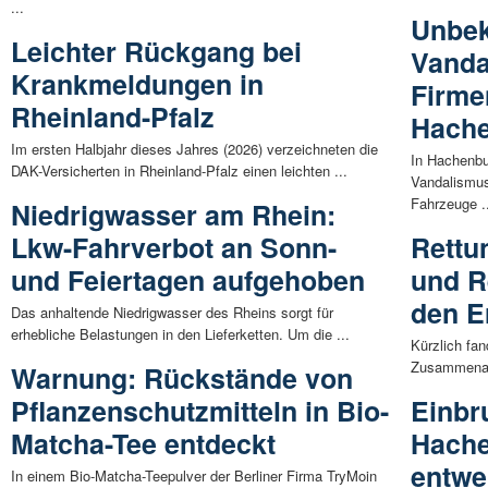
...
Unbe
Leichter Rückgang bei
Vanda
Krankmeldungen in
Firme
Rheinland-Pfalz
Hach
Im ersten Halbjahr dieses Jahres (2026) verzeichneten die
In Hachenbu
DAK-Versicherten in Rheinland-Pfalz einen leichten ...
Vandalismus
Fahrzeuge .
Niedrigwasser am Rhein:
Lkw-Fahrverbot an Sonn-
Rettu
und Feiertagen aufgehoben
und R
den Er
Das anhaltende Niedrigwasser des Rheins sorgt für
erhebliche Belastungen in den Lieferketten. Um die ...
Kürzlich fa
Zusammenarb
Warnung: Rückstände von
Pflanzenschutzmitteln in Bio-
Einbr
Matcha-Tee entdeckt
Hache
entwe
In einem Bio-Matcha-Teepulver der Berliner Firma TryMoin