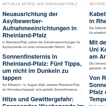
AKTUELLE ARTIKEL AUS RHEINLAND-PFALZ
WEITERE
Neuausrichtung der
Kabel
Asylbewerber-
in Rh
Aufnahmeeinrichtungen in
Der Diebsta
für erhebli
Rheinland-Pfalz
Mit d
In Rheinland-Pfalz stehen die Aufnahmeeinrichtungen für
Asylsuchende vor einer umfassenden Reform. Der ...
Uni K
Sonnenfinsternis in
am Ar
Rheinland-Pfalz: Fünf Tipps,
Die Universi
gestartet, d
um nicht im Dunkeln zu
tappen
Von R
Sonne
Am Mittwoch, 12. August 2026, erwartet Rheinland-Pfalz
ein Himmelsschauspiel: eine partielle Sonnenfinsternis. ...
Pfalz
Hitze und Gewittergefahr:
Tempe
Spannendes Wochenende im
Nach einer 