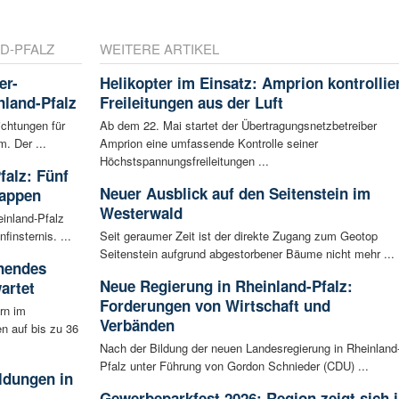
D-PFALZ
WEITERE ARTIKEL
er-
Helikopter im Einsatz: Amprion kontrollie
nland-Pfalz
Freileitungen aus der Luft
ichtungen für
Ab dem 22. Mai startet der Übertragungsnetzbetreiber
. Der ...
Amprion eine umfassende Kontrolle seiner
Höchstspannungsfreileitungen ...
falz: Fünf
Neuer Ausblick auf den Seitenstein im
tappen
Westerwald
inland-Pfalz
finsternis. ...
Seit geraumer Zeit ist der direkte Zugang zum Geotop
Seitenstein aufgrund abgestorbener Bäume nicht mehr ...
nnendes
Neue Regierung in Rheinland-Pfalz:
artet
Forderungen von Wirtschaft und
rn im
Verbänden
n auf bis zu 36
Nach der Bildung der neuen Landesregierung in Rheinland
Pfalz unter Führung von Gordon Schnieder (CDU) ...
ldungen in
Gewerbeparkfest 2026: Region zeigt sich 