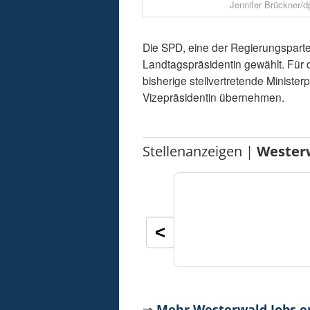
Jennifer Brückner/d
Die SPD, eine der Regierungsparte
Landtagspräsidentin gewählt. Für di
bisherige stellvertretende Minister
Vizepräsidentin übernehmen.
Stellenanzeigen |
Wester
<
⇒
Mehr Westerwald Jobs 