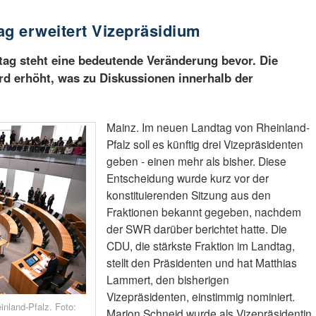
ag erweitert Vizepräsidium
tag steht eine bedeutende Veränderung bevor. Die
rd erhöht, was zu Diskussionen innerhalb der
Mainz. Im neuen Landtag von Rheinland-
Pfalz soll es künftig drei Vizepräsidenten
geben - einen mehr als bisher. Diese
Entscheidung wurde kurz vor der
konstituierenden Sitzung aus den
Fraktionen bekannt gegeben, nachdem
der SWR darüber berichtet hatte. Die
CDU, die stärkste Fraktion im Landtag,
stellt den Präsidenten und hat Matthias
Lammert, den bisherigen
Vizepräsidenten, einstimmig nominiert.
inland-Pfalz. Foto:
Marion Schneid wurde als Vizepräsidentin