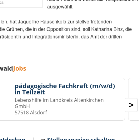
pa
ausgewählt.
ien, hat Jaqueline Rauschkolb zur stellvertretenden
e Grünen, die in der Opposition sind, soll Katharina Binz, die
präsidentin und Integrationsministerin, das Amt der dritten
wald
Jobs
pädagogische Fachkraft (m/w/d)
in Teilzeit
Lebenshilfe im Landkreis Altenkirchen
>
GmbH
57518 Alsdorf
entdecken
| ⇒
Stellenanzeige schalten