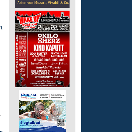
rt
-
in