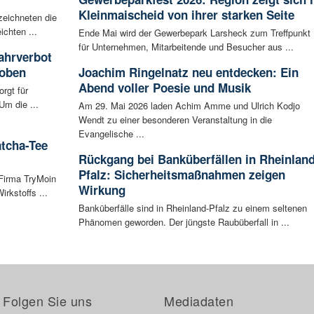
Kleinmaischeid von ihrer starken Seite
zeichneten die
ichten ...
Ende Mai wird der Gewerbepark Larsheck zum Treffpunkt
für Unternehmen, Mitarbeitende und Besucher aus ...
ahrverbot
hoben
Joachim Ringelnatz neu entdecken: Ein
Abend voller Poesie und Musik
rgt für
Um die ...
Am 29. Mai 2026 laden Achim Amme und Ulrich Kodjo
Wendt zu einer besonderen Veranstaltung in die
Evangelische ...
atcha-Tee
Rückgang bei Banküberfällen in Rheinland
Pfalz: Sicherheitsmaßnahmen zeigen
 Firma TryMoin
Wirkung
kstoffs ...
Banküberfälle sind in Rheinland-Pfalz zu einem seltenen
Phänomen geworden. Der jüngste Raubüberfall in ...
Folgen Sie uns
Mediadaten