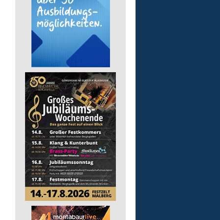
Auslieferungsfahrer/-in
für Mittagessen
Lebenshilfe im Landkreis Altenk
GmbH
57537 Mittelhof