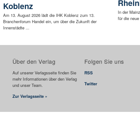
Rhein
Koblenz
In der Main
Am 13. August 2026 lädt die IHK Koblenz zum 13.
für die neue
Branchenforum Handel ein, um über die Zukunft der
Innenstädte ...
Über den Verlag
Folgen Sie uns
Auf unserer Verlagsseite finden Sie
RSS
mehr Informationen über den Verlag
Twitter
und unser Team.
Zur Verlagsseite »