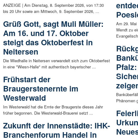
entde
ANZEIGE | Am Dienstag, 8. September 2026, von 17:30
bis 20 Uhr sowie am Mittwoch, 9. September 2026, ...
Poesi
Grüß Gott, sagt Muli Müller:
Am 29. Mai
Wendt zu ei
Am 16. und 17. Oktober
Evangelische
steigt das Oktoberfest in
Rückg
Neitersen
Bankü
Die Wiedhalle in Neitersen verwandelt sich zum Oktoberfest
Pfalz:
in eine "Wiesn-Halle" mit authentisch bayerischer ...
Siche
Frühstart der
zeige
Braugerstenernte im
Banküberfäl
Westerwald
Phänomen ge
Im Westerwald hat die Ernte der Braugerste dieses Jahr
Feierl
früher begonnen. Die Westerwald-Brauerei setzt ...
Urkun
Zukunft der Innenstädte: IHK-
Neues
Branchenforum Handel in