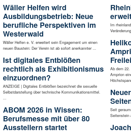
Wäller Helfen wird
Rhein
Ausbildungsbetrieb: Neue
erwei
berufliche Perspektiven im
Im rheinlan
Veränderung
Westerwald
Helik
Wäller Helfen e. V. erweitert sein Engagement um einen
neuen Baustein: Der Verein ist ab sofort anerkannter ...
Ampri
Ist digitales Entblößen
Freile
rechtlich als Exhibitionismus
Ab dem 22. 
Amprion ein
einzuordnen?
Höchstspann
ANZEIGE | Digitales Entblößen bezeichnet die sexuelle
Neuer
Selbstdarstellung über technische Kommunikationsmittel.
...
Seite
ABOM 2026 in Wissen:
Seit geraum
Seitenstein
Berufsmesse mit über 80
Ausstellern startet
Joach