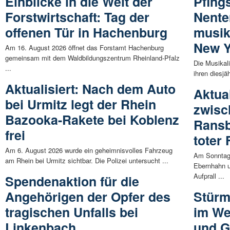
Einblicke in die Welt der
Pfing
Forstwirtschaft: Tag der
Nente
offenen Tür in Hachenburg
musik
New Y
Am 16. August 2026 öffnet das Forstamt Hachenburg
gemeinsam mit dem Waldbildungszentrum Rheinland-Pfalz
Die Musikal
...
ihren diesjä
Aktualisiert: Nach dem Auto
Aktua
bei Urmitz legt der Rhein
zwisc
Bazooka-Rakete bei Koblenz
Rans
frei
toter
Am 6. August 2026 wurde ein geheimnisvolles Fahrzeug
Am Sonntag
am Rhein bei Urmitz sichtbar. Die Polizei untersucht ...
Ebernhahn 
Aufprall ...
Spendenaktion für die
Angehörigen der Opfer des
Stürm
tragischen Unfalls bei
im We
Linkenbach
und G