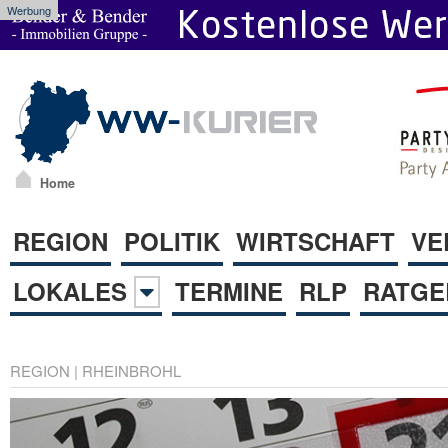
Werbung
Home
REGION
POLITIK
WIRTSCHAFT
VE
LOKALES
TERMINE
RLP
RATGE
REGION
|
RHEINBROHL