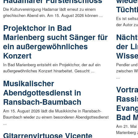
Hadamarer Fürstenschloss
wiede
Tücht
Die Kulturvereinigung Hadamar lädt erneut zu einem
griechischen Abend ein. Am 15. August 2026 können ...
Es ist selts
der Autor zu
Projektchor in Bad
Marienberg sucht Sänger für
Nächt
ein außergewöhnliches
der L
Konzert
Wisse
In Bad Marienberg entsteht ein Projektchor, der auf ein
Pendler und
außergewöhnliches Konzert hinarbeitet. Gesucht ...
zwischen Wi
...
Musikalischer
Vortr
Abendgottesdienst in
Rassi
Ransbach-Baumbach
Evang
Am 15. August 2026 lädt die Musikkirche in Ransbach-
Bad M
Baumbach wieder zu einem besonderen Abendgottesdienst
...
Am 21. Mai 
Marienberg 
Gitarrenvirtuose Vicente