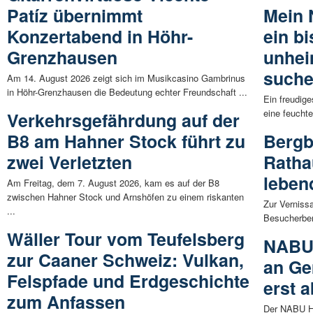
Patíz übernimmt
Mein 
Konzertabend in Höhr-
ein b
Grenzhausen
unhei
suche
Am 14. August 2026 zeigt sich im Musikcasino Gambrinus
in Höhr-Grenzhausen die Bedeutung echter Freundschaft ...
Ein freudig
eine feuchte
Verkehrsgefährdung auf der
B8 am Hahner Stock führt zu
Bergb
zwei Verletzten
Ratha
leben
Am Freitag, dem 7. August 2026, kam es auf der B8
zwischen Hahner Stock und Arnshöfen zu einem riskanten
Zur Verniss
...
Besucherber
Wäller Tour vom Teufelsberg
NABU 
zur Caaner Schweiz: Vulkan,
an Ge
Felspfade und Erdgeschichte
erst 
zum Anfassen
Der NABU H