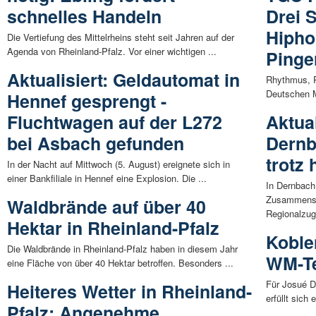
schnelles Handeln
Drei S
Hipho
Die Vertiefung des Mittelrheins steht seit Jahren auf der
Agenda von Rheinland-Pfalz. Vor einer wichtigen ...
Pinge
Aktualisiert: Geldautomat in
Rhythmus, P
Deutschen M
Hennef gesprengt -
Fluchtwagen auf der L272
Aktua
bei Asbach gefunden
Dernb
trotz 
In der Nacht auf Mittwoch (5. August) ereignete sich in
einer Bankfiliale in Hennef eine Explosion. Die ...
In Dernbach
Zusammenst
Waldbrände auf über 40
Regionalzug 
Hektar in Rheinland-Pfalz
Koble
Die Waldbrände in Rheinland-Pfalz haben in diesem Jahr
WM-Te
eine Fläche von über 40 Hektar betroffen. Besonders ...
Für Josué D
Heiteres Wetter in Rheinland-
erfüllt sich
Pfalz: Angenehme