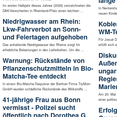
lange
Im ersten Halbjahr dieses Jahres (2026) verzeichneten die
In Nentersha
DAK-Versicherten in Rheinland-Pfalz einen leichten ...
neuen Kinde
Niedrigwasser am Rhein:
Koble
Lkw-Fahrverbot an Sonn-
WM-Te
und Feiertagen aufgehoben
Für Josué D
Das anhaltende Niedrigwasser des Rheins sorgt für
erfüllt sich
erhebliche Belastungen in den Lieferketten. Um die ...
Disku
Warnung: Rückstände von
Außen
Pflanzenschutzmitteln in Bio-
ungar
Matcha-Tee entdeckt
Regie
In einem Bio-Matcha-Teepulver der Berliner Firma TryMoin
Marie
GmbH wurden schädliche Rückstände des Wirkstoffs ...
Am 20. Mai 
41-jährige Frau aus Bonn
einer politi
vermisst - Polizei sucht
Erfolg
öffentlich nach Dorothea G.