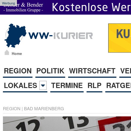
Werbung
Home
REGION
POLITIK
WIRTSCHAFT
VE
LOKALES
TERMINE
RLP
RATGE
REGION
|
BAD MARIENBERG