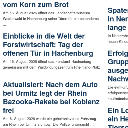
vom Korn zum Brot
Spate
Am 16. August 2026 öffnet das Landschaftsmuseum
in Ne
Westerwald in Hachenburg seine Türen für ein besonderes
...
lange
Einblicke in die Welt der
In Nentersha
neuen Kinde
Forstwirtschaft: Tag der
offenen Tür in Hachenburg
Erfolg
Grupp
Am 16. August 2026 öffnet das Forstamt Hachenburg
gemeinsam mit dem Waldbildungszentrum Rheinland-Pfalz
ausge
...
Nachw
Aktualisiert: Nach dem Auto
Die evm-Gru
bei Urmitz legt der Rhein
erfolgreiche
kaufmännisc
Bazooka-Rakete bei Koblenz
frei
Ein L
ein He
Am 6. August 2026 wurde ein geheimnisvolles Fahrzeug
am Rhein bei Urmitz sichtbar. Die Polizei untersucht ...
Tiers