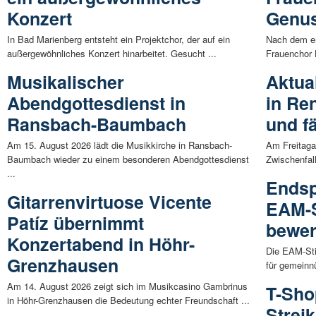
Konzert
Genus
In Bad Marienberg entsteht ein Projektchor, der auf ein
Nach dem er
außergewöhnliches Konzert hinarbeitet. Gesucht ...
Frauenchor 
Musikalischer
Aktual
Abendgottesdienst in
in Re
Ransbach-Baumbach
und f
Am 15. August 2026 lädt die Musikkirche in Ransbach-
Am Freitaga
Baumbach wieder zu einem besonderen Abendgottesdienst
Zwischenfall
...
Endsp
Gitarrenvirtuose Vicente
EAM-S
Patíz übernimmt
bewer
Konzertabend in Höhr-
Die EAM-Sti
Grenzhausen
für gemeinnü
Am 14. August 2026 zeigt sich im Musikcasino Gambrinus
T-Sho
in Höhr-Grenzhausen die Bedeutung echter Freundschaft ...
Streik