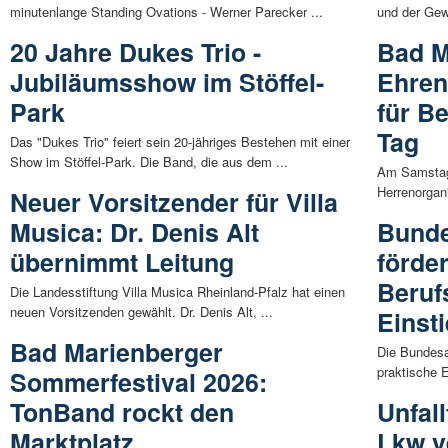
minutenlange Standing Ovations - Werner Parecker ...
und der Gewe
20 Jahre Dukes Trio -
Bad M
Jubiläumsshow im Stöffel-
Ehren
Park
für B
Tag
Das "Dukes Trio" feiert sein 20-jähriges Bestehen mit einer
Show im Stöffel-Park. Die Band, die aus dem ...
Am Samstag 
Herrenorgan
Neuer Vorsitzender für Villa
Musica: Dr. Denis Alt
Bunde
übernimmt Leitung
förder
Beruf
Die Landesstiftung Villa Musica Rheinland-Pfalz hat einen
neuen Vorsitzenden gewählt. Dr. Denis Alt, ...
Einst
Bad Marienberger
Die Bundesa
praktische E
Sommerfestival 2026:
TonBand rockt den
Unfall
Marktplatz
Lkw v