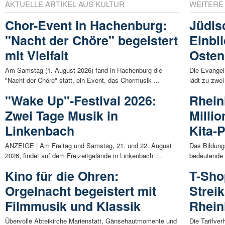
AKTUELLE ARTIKEL AUS KULTUR
WEITERE
Chor-Event in Hachenburg:
Jüdis
"Nacht der Chöre" begeistert
Einbl
mit Vielfalt
Osten
Am Samstag (1. August 2026) fand in Hachenburg die
Die Evange
"Nacht der Chöre" statt, ein Event, das Chormusik ...
lädt zu zwei
"Wake Up"-Festival 2026:
Rheinl
Zwei Tage Musik in
Milli
Linkenbach
Kita-
ANZEIGE | Am Freitag und Samstag, 21. und 22. August
Das Bildung
2026, findet auf dem Freizeitgelände in Linkenbach ...
bedeutende I
Kino für die Ohren:
T-Sho
Orgelnacht begeistert mit
Streik
Filmmusik und Klassik
Rhein
Übervolle Abteikirche Marienstatt, Gänsehautmomente und
Die Tarifve