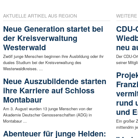
AKTUELLE ARTIKEL AUS REGION
WEITERE
Neue Generation startet bei
CDU-O
der Kreisverwaltung
Wiedb
Westerwald
neu a
Zwölf junge Menschen beginnen ihre Ausbildung oder ihr
Der CDU-Ort
duales Studium bei der Kreisverwaltung des
seiner Mitg
Westerwaldkreises. ...
Projek
Neue Auszubildende starten
Franz
ihre Karriere auf Schloss
vermi
Montabaur
rund 
Am 3. August wurden 13 junge Menschen von der
und E
Akademie Deutscher Genossenschaften (ADG) in
Montabaur ...
Ein großer 
mittendrin j
Abenteuer für junge Helden: