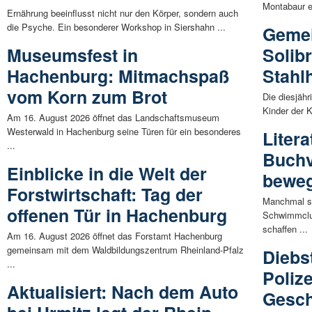
Montabaur ei
Ernährung beeinflusst nicht nur den Körper, sondern auch
die Psyche. Ein besonderer Workshop in Siershahn ...
Gemei
Museumsfest in
Solibr
Hachenburg: Mitmachspaß
Stahl
vom Korn zum Brot
Die diesjähr
Kinder der K
Am 16. August 2026 öffnet das Landschaftsmuseum
Westerwald in Hachenburg seine Türen für ein besonderes
Litera
...
Buchv
Einblicke in die Welt der
beweg
Forstwirtschaft: Tag der
Manchmal si
offenen Tür in Hachenburg
Schwimmclu
schaffen ...
Am 16. August 2026 öffnet das Forstamt Hachenburg
gemeinsam mit dem Waldbildungszentrum Rheinland-Pfalz
Diebs
...
Poliz
Aktualisiert: Nach dem Auto
Gesch