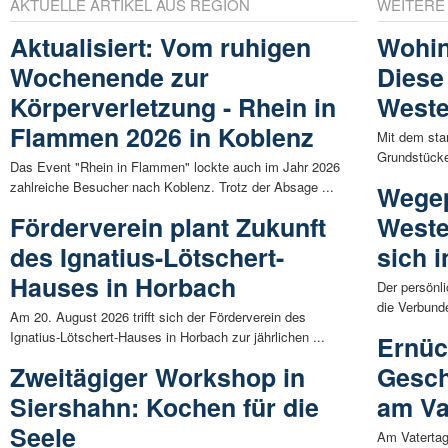
AKTUELLE ARTIKEL AUS REGION
WEITERE
Aktualisiert: Vom ruhigen
Wohin
Wochenende zur
Diese
Körperverletzung - Rhein in
Weste
Flammen 2026 in Koblenz
Mit dem sta
Grundstücken
Das Event "Rhein in Flammen" lockte auch im Jahr 2026
zahlreiche Besucher nach Koblenz. Trotz der Absage ...
Wegep
Förderverein plant Zukunft
Weste
des Ignatius-Lötschert-
sich 
Hauses in Horbach
Der persönl
die Verbund
Am 20. August 2026 trifft sich der Förderverein des
Ignatius-Lötschert-Hauses in Horbach zur jährlichen ...
Ernüc
Zweitägiger Workshop in
Gesch
Siershahn: Kochen für die
am Va
Seele
Am Vatertag 