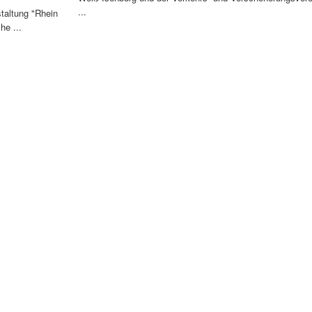
...
staltung "Rhein
he ...