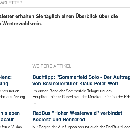
WSLETTER
etter erhalten Sie täglich einen Überblick über die
m Westerwaldkreis.
WEITERE ARTIKEL
blenz:
Buchtipp: "Sommerfeld Solo - Der Auftra
rung
von Bestsellerautor Klaus-Peter Wolf
einen neuen
Im ersten Band der Sommerfeld-Trilogie trauern
rnehmensführung
Hauptkommissar Rupert von der Mordkommission der Kri
...
ch sieben
RadBus "Hoher Westerwald" verbindet
tabaur
Koblenz und Rennerod
lfen e.V. das
Mit Beginn der Ausflugssaison ist auch der RadBus "Hohe