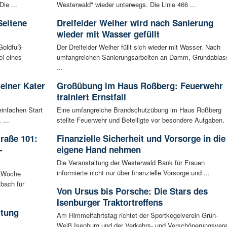
ie ...
Westerwald" wieder unterwegs. Die Linie 466 ...
Seltene
Dreifelder Weiher wird nach Sanierung
wieder mit Wasser gefüllt
Goldfuß-
Der Dreifelder Weiher füllt sich wieder mit Wasser. Nach
l eines
umfangreichen Sanierungsarbeiten an Damm, Grundablas
...
leiner Kater
Großübung im Haus Roßberg: Feuerwehr
trainiert Ernstfall
infachen Start
Eine umfangreiche Brandschutzübung im Haus Roßberg
 ...
stellte Feuerwehr und Beteiligte vor besondere Aufgaben. .
raße 101:
Finanzielle Sicherheit und Vorsorge in die
-
eigene Hand nehmen
Die Veranstaltung der Westerwald Bank für Frauen
informierte nicht nur über finanzielle Vorsorge und ...
n Woche
bach für
Von Ursus bis Porsche: Die Stars des
Isenburger Traktortreffens
ltung
Am Himmelfahrtstag richtet der Sportkegelverein Grün-
Weiß Isenburg und der Verkehrs- und Verschönerungsvere