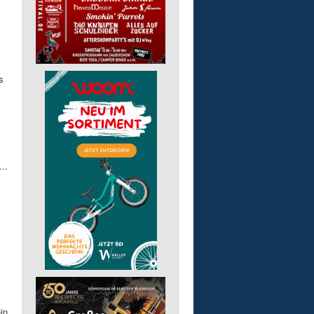
s
..
in