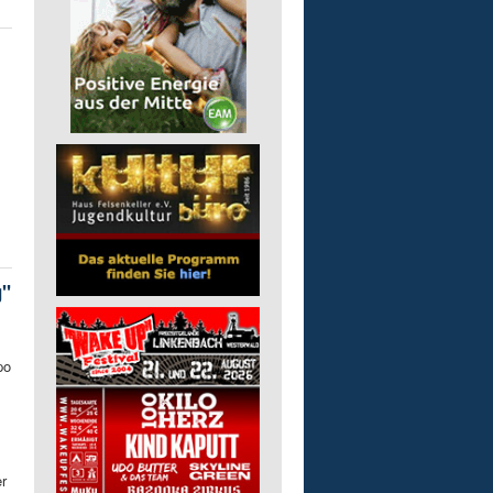
g"
po
r