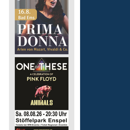
Finanz- und Lohnbuchha
(m/w/d)
Pusch AG
56242 Marienrachdorf