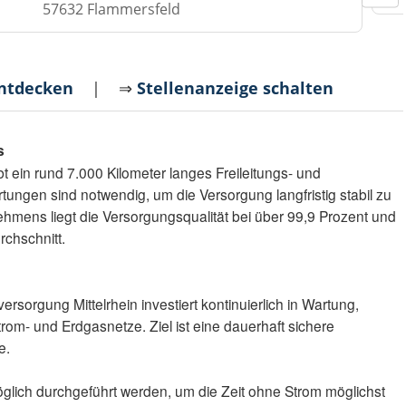
57632 Flammersfeld
entdecken
| ⇒
Stellenanzeige schalten
s
bt ein rund 7.000 Kilometer langes Freileitungs- und
ungen sind notwendig, um die Versorgung langfristig stabil zu
mens liegt die Versorgungsqualität bei über 99,9 Prozent und
chschnitt.
orgung Mittelrhein investiert kontinuierlich in Wartung,
om- und Erdgasnetze. Ziel ist eine dauerhaft sichere
e.
öglich durchgeführt werden, um die Zeit ohne Strom möglichst