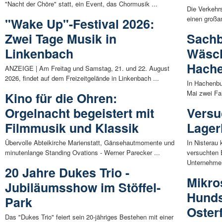
"Nacht der Chöre" statt, ein Event, das Chormusik ...
Die Verkehr
einen großan
"Wake Up"-Festival 2026:
Zwei Tage Musik in
Sachb
Linkenbach
Wäsch
Hach
ANZEIGE | Am Freitag und Samstag, 21. und 22. August
2026, findet auf dem Freizeitgelände in Linkenbach ...
In Hachenbu
Mai zwei Fa
Kino für die Ohren:
Orgelnacht begeistert mit
Versu
Filmmusik und Klassik
Lager
Übervolle Abteikirche Marienstatt, Gänsehautmomente und
In Nisterau
minutenlange Standing Ovations - Werner Parecker ...
versuchten 
Unternehmen
20 Jahre Dukes Trio -
Mikro
Jubiläumsshow im Stöffel-
Hunds
Park
Oster
Das "Dukes Trio" feiert sein 20-jähriges Bestehen mit einer