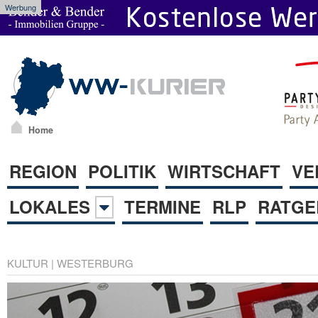
Werbung
Home
REGION
POLITIK
WIRTSCHAFT
VE
LOKALES
TERMINE
RLP
RATGE
KULTUR
|
WESTERBURG