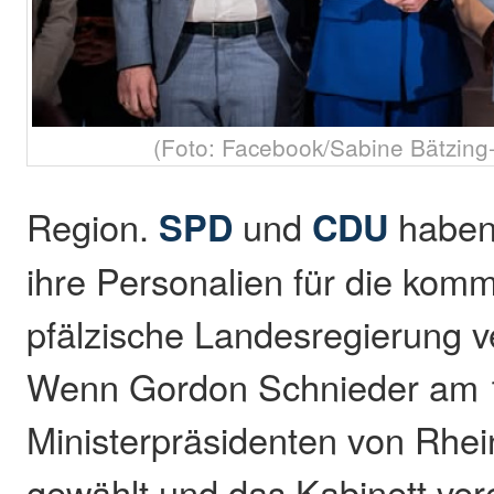
(Foto: Facebook/Sabine Bätzing-
Region.
SPD
und
CDU
haben
ihre Personalien für die kom
pfälzische Landesregierung ve
Wenn Gordon Schnieder am 
Ministerpräsidenten von Rhei
gewählt und das Kabinett vere