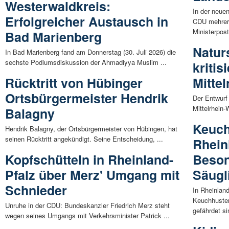
Westerwaldkreis:
In der neue
Erfolgreicher Austausch in
CDU mehrere
Ministerpost
Bad Marienberg
Naturs
In Bad Marienberg fand am Donnerstag (30. Juli 2026) die
sechste Podiumsdiskussion der Ahmadiyya Muslim ...
kriti
Rücktritt von Hübinger
Mitte
Ortsbürgermeister Hendrik
Der Entwurf
Mittelrhein-
Balagny
Keuch
Hendrik Balagny, der Ortsbürgermeister von Hübingen, hat
seinen Rücktritt angekündigt. Seine Entscheidung, ...
Rhein
Kopfschütteln in Rheinland-
Beson
Pfalz über Merz' Umgang mit
Säugl
Schnieder
In Rheinland
Keuchhuste
Unruhe in der CDU: Bundeskanzler Friedrich Merz steht
gefährdet si
wegen seines Umgangs mit Verkehrsminister Patrick ...