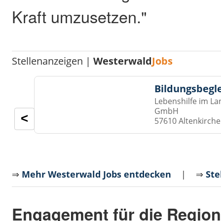
Kraft umzusetzen."
Stellenanzeigen |
Westerwald
Jobs
Bildungsbegl
Lebenshilfe im La
GmbH
<
57610 Altenkirch
⇒
Mehr Westerwald Jobs entdecken
| ⇒
Ste
Engagement für die Regio