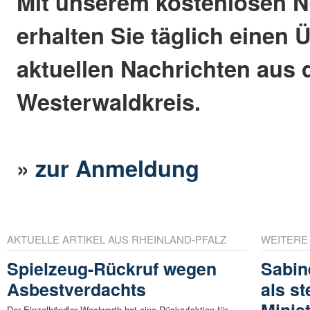
Mit unserem kostenlosen N
erhalten Sie täglich einen 
aktuellen Nachrichten aus
Westerwaldkreis.
»
zur Anmeldung
AKTUELLE ARTIKEL AUS RHEINLAND-PFALZ
WEITERE
Spielzeug-Rückruf wegen
Sabin
Asbestverdachts
als st
Minis
Der Einzelhändler Woolworth hat eine Rückrufaktion für