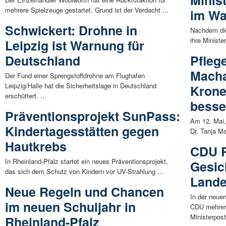
mehrere Spielzeuge gestartet. Grund ist der Verdacht ...
im Wa
Schwickert: Drohne in
Nachdem die
ihre Ministe
Leipzig ist Warnung für
Deutschland
Pfleg
Macha
Der Fund einer Sprengstoffdrohne am Flughafen
Leipzig/Halle hat die Sicherheitslage in Deutschland
Krone
erschüttert. ...
besse
Präventionsprojekt SunPass:
Am 12. Mai,
Kindertagesstätten gegen
Dr. Tanja Ma
Hautkrebs
CDU R
In Rheinland-Pfalz startet ein neues Präventionsprojekt,
Gesic
das sich dem Schutz von Kindern vor UV-Strahlung ...
Lande
Neue Regeln und Chancen
In der neue
im neuen Schuljahr in
CDU mehrere
Ministerpost
Rheinland-Pfalz