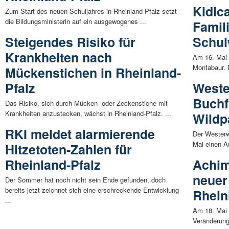
Kidic
Zum Start des neuen Schuljahres in Rheinland-Pfalz setzt
die Bildungsministerin auf ein ausgewogenes ...
Famil
Steigendes Risiko für
Schu
Krankheiten nach
Am 16. Mai u
Montabaur. 
Mückenstichen in Rheinland-
Pfalz
Weste
Buchf
Das Risiko, sich durch Mücken- oder Zeckenstiche mit
Krankheiten anzustecken, wächst in Rheinland-Pfalz. ...
Wildp
RKI meldet alarmierende
Der Westerw
Mai einen A
Hitzetoten-Zahlen für
Rheinland-Pfalz
Achim
neuer
Der Sommer hat noch nicht sein Ende gefunden, doch
bereits jetzt zeichnet sich eine erschreckende Entwicklung
Rhein
...
Am 18. Mai 
Veränderung