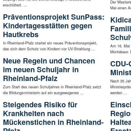
Der Westerw
erschüttert. ...
Mai einen A
Präventionsprojekt SunPass:
Kidic
Kindertagesstätten gegen
Famil
Hautkrebs
Schu
In Rheinland-Pfalz startet ein neues Präventionsprojekt,
Am 16. Mai u
das sich dem Schutz von Kindern vor UV-Strahlung ...
Montabaur. 
Neue Regeln und Chancen
CDU-G
im neuen Schuljahr in
Minis
Rheinland-Pfalz
Nach 35 Jah
Zum Start des neuen Schuljahres in Rheinland-Pfalz setzt
Ministerpräs
die Bildungsministerin auf ein ausgewogenes ...
werden ...
Steigendes Risiko für
Einsc
Krankheiten nach
Regio
Mückenstichen in Rheinland-
Halte
Pfalz
Ersat