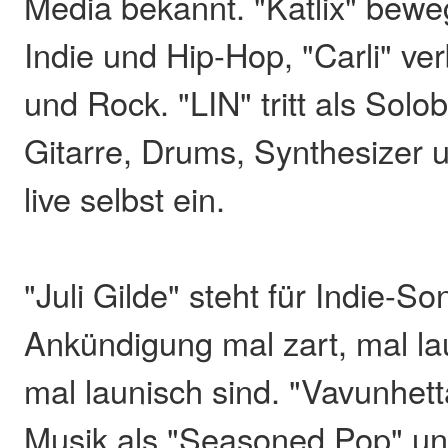
Media bekannt. "Katlix" bewe
Indie und Hip-Hop, "Carli" ver
und Rock. "LIN" tritt als Solo
Gitarre, Drums, Synthesizer 
live selbst ein.
"Juli Gilde" steht für Indie-So
Ankündigung mal zart, mal lau
mal launisch sind. "Vavunhett
Musik als "Seasoned Pop" und