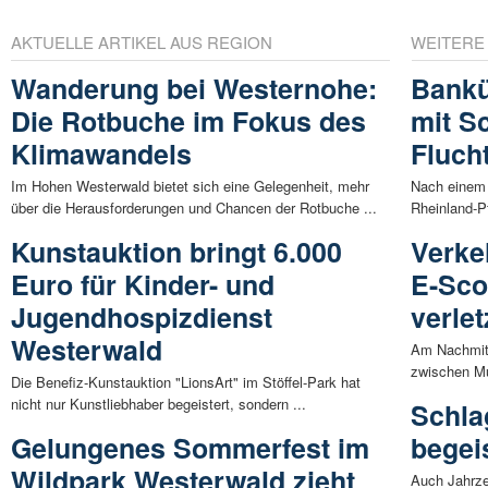
AKTUELLE ARTIKEL AUS REGION
WEITERE
Wanderung bei Westernohe:
Banküb
Die Rotbuche im Fokus des
mit S
Klimawandels
Fluch
Im Hohen Westerwald bietet sich eine Gelegenheit, mehr
Nach einem d
über die Herausforderungen und Chancen der Rotbuche ...
Rheinland-Pfa
Kunstauktion bringt 6.000
Verke
Euro für Kinder- und
E-Sco
Jugendhospizdienst
verlet
Westerwald
Am Nachmitt
zwischen Mu
Die Benefiz-Kunstauktion "LionsArt" im Stöffel-Park hat
nicht nur Kunstliebhaber begeistert, sondern ...
Schla
Gelungenes Sommerfest im
begei
Wildpark Westerwald zieht
Auch Jahrze