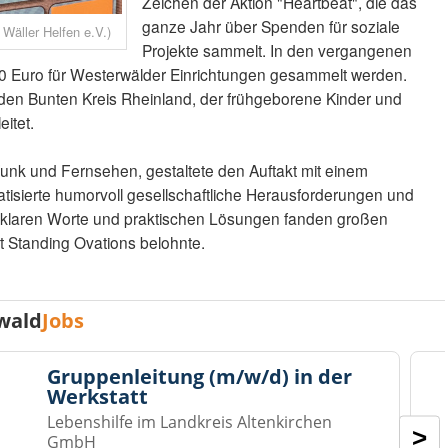
Zeichen der Aktion "Heartbeat", die das
ganze Jahr über Spenden für soziale
 Wäller Helfen e.V.)
Projekte sammelt. In den vergangenen
00 Euro für Westerwälder Einrichtungen gesammelt werden.
n den Bunten Kreis Rheinland, der frühgeborene Kinder und
itet.
unk und Fernsehen, gestaltete den Auftakt mit einem
isierte humorvoll gesellschaftliche Herausforderungen und
e klaren Worte und praktischen Lösungen fanden großen
t Standing Ovations belohnte.
wald
Jobs
Gruppenleitung (m/w/d) in der
Werkstatt
Lebenshilfe im Landkreis Altenkirchen
>
GmbH