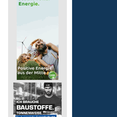
Arbeitstrainer/-in (m/w/
Lebenshilfe im Landkreis Altenk
GmbH
57610 Altenkirchen (Westerwald