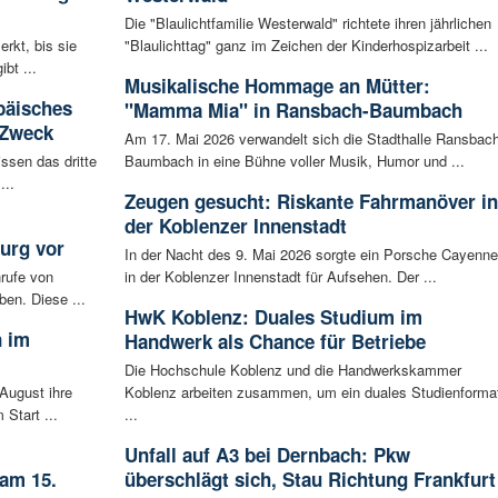
Die "Blaulichtfamilie Westerwald" richtete ihren jährlichen
rkt, bis sie
"Blaulichttag" ganz im Zeichen der Kinderhospizarbeit ...
bt ...
Musikalische Hommage an Mütter:
päisches
"Mamma Mia" in Ransbach-Baumbach
 Zweck
Am 17. Mai 2026 verwandelt sich die Stadthalle Ransbach
ssen das dritte
Baumbach in eine Bühne voller Musik, Humor und ...
...
Zeugen gesucht: Riskante Fahrmanöver in
der Koblenzer Innenstadt
urg vor
In der Nacht des 9. Mai 2026 sorgte ein Porsche Cayenne
rufe von
in der Koblenzer Innenstadt für Aufsehen. Der ...
ben. Diese ...
HwK Koblenz: Duales Studium im
n im
Handwerk als Chance für Betriebe
Die Hochschule Koblenz und die Handwerkskammer
August ihre
Koblenz arbeiten zusammen, um ein duales Studienforma
 Start ...
...
Unfall auf A3 bei Dernbach: Pkw
 am 15.
überschlägt sich, Stau Richtung Frankfurt