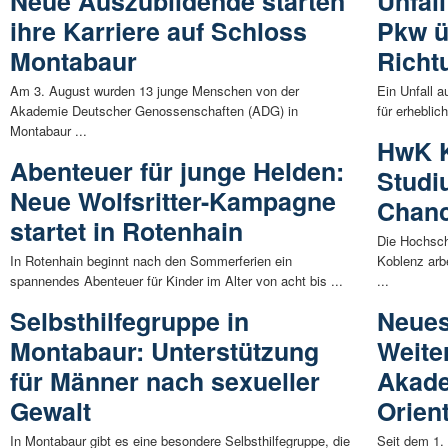
Neue Auszubildende starten
Unfal
ihre Karriere auf Schloss
Pkw ü
Montabaur
Richt
Am 3. August wurden 13 junge Menschen von der
Ein Unfall a
Akademie Deutscher Genossenschaften (ADG) in
für erheblic
Montabaur ...
HwK K
Abenteuer für junge Helden:
Studi
Neue Wolfsritter-Kampagne
Chanc
startet in Rotenhain
Die Hochsc
In Rotenhain beginnt nach den Sommerferien ein
Koblenz arb
spannendes Abenteuer für Kinder im Alter von acht bis ...
...
Selbsthilfegruppe in
Neues
Montabaur: Unterstützung
Weite
für Männer nach sexueller
Akade
Gewalt
Orien
In Montabaur gibt es eine besondere Selbsthilfegruppe, die
Seit dem 1.