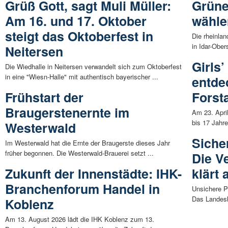
Grüß Gott, sagt Muli Müller:
Grüne
Am 16. und 17. Oktober
wähle
steigt das Oktoberfest in
Die rheinla
in Idar-Ober
Neitersen
Girls
Die Wiedhalle in Neitersen verwandelt sich zum Oktoberfest
in eine "Wiesn-Halle" mit authentisch bayerischer ...
entde
Frühstart der
Forst
Braugerstenernte im
Am 23. Apri
bis 17 Jahr
Westerwald
Siche
Im Westerwald hat die Ernte der Braugerste dieses Jahr
früher begonnen. Die Westerwald-Brauerei setzt ...
Die V
Zukunft der Innenstädte: IHK-
klärt 
Branchenforum Handel in
Unsichere Pa
Das Landesk
Koblenz
Am 13. August 2026 lädt die IHK Koblenz zum 13.