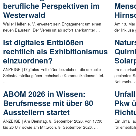
berufliche Perspektiven im
Mensc
Westerwald
Hirns
Wäller Helfen e. V. erweitert sein Engagement um einen
Am 13. Mai 
neuen Baustein: Der Verein ist ab sofort anerkannter ...
der Inklusa
Ist digitales Entblößen
Natur
rechtlich als Exhibitionismus
Quirnb
einzuordnen?
Solar
ANZEIGE | Digitales Entblößen bezeichnet die sexuelle
Im malerisc
Selbstdarstellung über technische Kommunikationsmittel.
geplantes S
...
Naturschutzin
ABOM 2026 in Wissen:
Unfal
Berufsmesse mit über 80
Pkw ü
Ausstellern startet
Richt
ANZEIGE | Am Dienstag, 8. September 2026, von 17:30
Ein Unfall a
bis 20 Uhr sowie am Mittwoch, 9. September 2026, ...
für erheblic