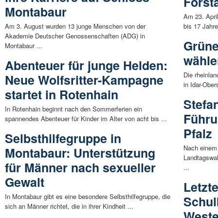
Forst
Montabaur
Am 23. Apri
Am 3. August wurden 13 junge Menschen von der
bis 17 Jahr
Akademie Deutscher Genossenschaften (ADG) in
Grüne
Montabaur ...
wähle
Abenteuer für junge Helden:
Die rheinla
Neue Wolfsritter-Kampagne
in Idar-Ober
startet in Rotenhain
Stefa
In Rotenhain beginnt nach den Sommerferien ein
Führu
spannendes Abenteuer für Kinder im Alter von acht bis ...
Pfalz
Selbsthilfegruppe in
Nach einem 
Montabaur: Unterstützung
Landtagswah
für Männer nach sexueller
...
Gewalt
Letzt
In Montabaur gibt es eine besondere Selbsthilfegruppe, die
Schul
sich an Männer richtet, die in ihrer Kindheit ...
Weste