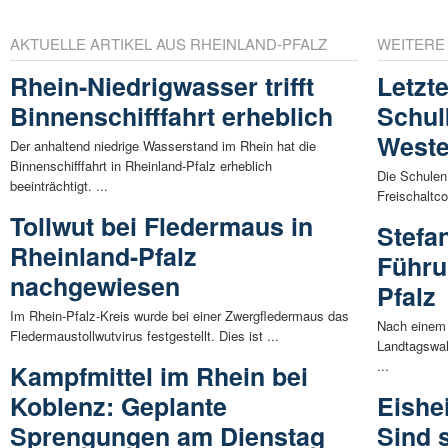
AKTUELLE ARTIKEL AUS RHEINLAND-PFALZ
WEITERE
Rhein-Niedrigwasser trifft
Letzt
Binnenschifffahrt erheblich
Schul
Weste
Der anhaltend niedrige Wasserstand im Rhein hat die
Binnenschifffahrt in Rheinland-Pfalz erheblich
Die Schulen
beeinträchtigt. ...
Freischaltco
Tollwut bei Fledermaus in
Stefa
Rheinland-Pfalz
Führu
nachgewiesen
Pfalz
Im Rhein-Pfalz-Kreis wurde bei einer Zwergfledermaus das
Nach einem 
Fledermaustollwutvirus festgestellt. Dies ist ...
Landtagswah
...
Kampfmittel im Rhein bei
Koblenz: Geplante
Eishe
Sprengungen am Dienstag
Sind s