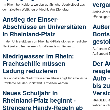
verga
Im Rhein bei Koblenz wurden gefährliche Überbleibsel aus
dem Zweiten Weltkrieg entdeckt. Am Dienstag, ...
Jedes Jahr i
"Eisheiligen"
Anstieg der Einser-
Abschlüsse an Universitäten
Außen
in Rheinland-Pfalz
Bootst
gesto
In den Universitäten von Rheinland-Pfalz gibt es erfreuliche
Neuigkeiten. Immer mehr Studierende schließen ...
Auf einem C
Außenbord-M
Niedrigwasser im Rhein:
Frachtschiffe müssen
Der A
Ladung reduzieren
reagi
Auto 
Das anhaltende Niedrigwasser im Rhein sorgt für erhebliche
Probleme bei der Schifffahrt. Experten warnen ...
bis z
Neues Schuljahr in
Versi
Rheinland-Pfalz beginnt -
RATGEBER | 
kehren auch
Strengere Handy-Regeln ab