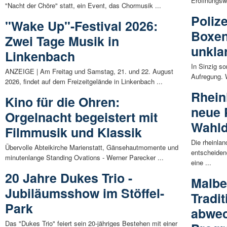
Eröffnungsw
"Nacht der Chöre" statt, ein Event, das Chormusik ...
Polize
"Wake Up"-Festival 2026:
Boxen
Zwei Tage Musik in
unkla
Linkenbach
In Sinzig so
ANZEIGE | Am Freitag und Samstag, 21. und 22. August
Aufregung. W
2026, findet auf dem Freizeitgelände in Linkenbach ...
Rhein
Kino für die Ohren:
neue 
Orgelnacht begeistert mit
Wahld
Filmmusik und Klassik
Die rheinlan
Übervolle Abteikirche Marienstatt, Gänsehautmomente und
entscheide
minutenlange Standing Ovations - Werner Parecker ...
eine ...
20 Jahre Dukes Trio -
Malbe
Jubiläumsshow im Stöffel-
Tradit
Park
abwec
Das "Dukes Trio" feiert sein 20-jähriges Bestehen mit einer