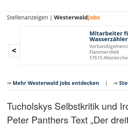
Stellenanzeigen |
Westerwald
Jobs
Mitarbeiter f
Wasserzähler
Verbandsgemeinde
<
Flammersfeld
57610 Altenkirch
⇒
Mehr Westerwald Jobs entdecken
| ⇒
Ste
Tucholskys Selbstkritik und I
Peter Panthers Text „Der dreit