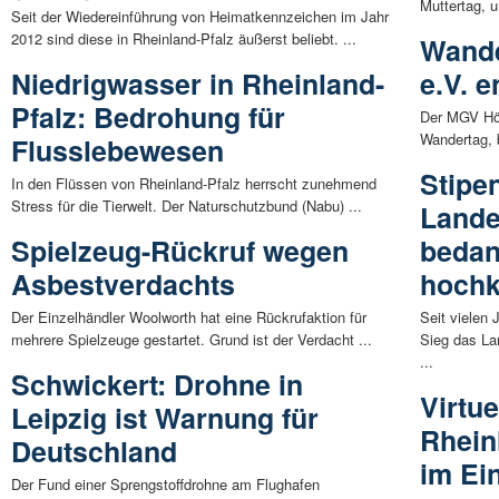
Muttertag, u
Seit der Wiedereinführung von Heimatkennzeichen im Jahr
2012 sind diese in Rheinland-Pfalz äußerst beliebt. ...
Wande
Niedrigwasser in Rheinland-
e.V. 
Pfalz: Bedrohung für
Der MGV Höh
Wandertag, b
Flusslebewesen
Stipe
In den Flüssen von Rheinland-Pfalz herrscht zunehmend
Stress für die Tierwelt. Der Naturschutzbund (Nabu) ...
Land
Spielzeug-Rückruf wegen
bedan
Asbestverdachts
hochk
Der Einzelhändler Woolworth hat eine Rückrufaktion für
Seit vielen
mehrere Spielzeuge gestartet. Grund ist der Verdacht ...
Sieg das L
...
Schwickert: Drohne in
Virtu
Leipzig ist Warnung für
Rhein
Deutschland
im Ei
Der Fund einer Sprengstoffdrohne am Flughafen