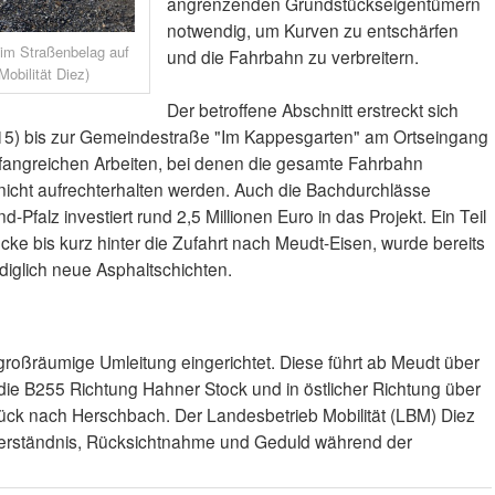
angrenzenden Grundstückseigentümern
notwendig, um Kurven zu entschärfen
im Straßenbelag auf
und die Fahrbahn zu verbreitern.
obilität Diez)
Der betroffene Abschnitt erstreckt sich
15) bis zur Gemeindestraße "Im Kappesgarten" am Ortseingang
angreichen Arbeiten, bei denen die gesamte Fahrbahn
nicht aufrechterhalten werden. Auch die Bachdurchlässe
-Pfalz investiert rund 2,5 Millionen Euro in das Projekt. Ein Teil
ke bis kurz hinter die Zufahrt nach Meudt-Eisen, wurde bereits
diglich neue Asphaltschichten.
roßräumige Umleitung eingerichtet. Diese führt ab Meudt über
die B255 Richtung Hahner Stock und in östlicher Richtung über
ück nach Herschbach. Der Landesbetrieb Mobilität (LBM) Diez
 Verständnis, Rücksichtnahme und Geduld während der