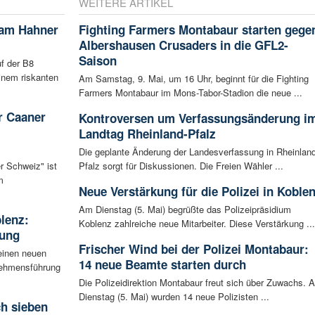
WEITERE ARTIKEL
 am Hahner
Fighting Farmers Montabaur starten gege
Albershausen Crusaders in die GFL2-
Saison
f der B8
inem riskanten
Am Samstag, 9. Mai, um 16 Uhr, beginnt für die Fighting
Farmers Montabaur im Mons-Tabor-Stadion die neue ...
r Caaner
Kontroversen um Verfassungsänderung i
Landtag Rheinland-Pfalz
Die geplante Änderung der Landesverfassung in Rheinland
r Schweiz" ist
Pfalz sorgt für Diskussionen. Die Freien Wähler ...
m
Neue Verstärkung für die Polizei in Koble
Am Dienstag (5. Mai) begrüßte das Polizeipräsidium
blenz:
Koblenz zahlreiche neue Mitarbeiter. Diese Verstärkung ...
rung
Frischer Wind bei der Polizei Montabaur:
einen neuen
14 neue Beamte starten durch
rnehmensführung
Die Polizeidirektion Montabaur freut sich über Zuwachs. 
Dienstag (5. Mai) wurden 14 neue Polizisten ...
ch sieben