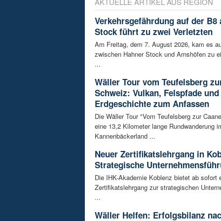
AKTUELLE ARTIKEL AUS REGION
Verkehrsgefährdung auf der B8
Stock führt zu zwei Verletzten
Am Freitag, dem 7. August 2026, kam es au
zwischen Hahner Stock und Arnshöfen zu e
...
Wäller Tour vom Teufelsberg zu
Schweiz: Vulkan, Felspfade und
Erdgeschichte zum Anfassen
Die Wäller Tour "Vom Teufelsberg zur Caane
eine 13,2 Kilometer lange Rundwanderung i
Kannenbäckerland ...
Neuer Zertifikatslehrgang in Ko
Strategische Unternehmensfüh
Die IHK-Akademie Koblenz bietet ab sofort 
Zertifikatslehrgang zur strategischen Unte
...
Wäller Helfen: Erfolgsbilanz na