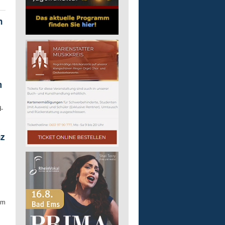
n
m
-
nz
Am