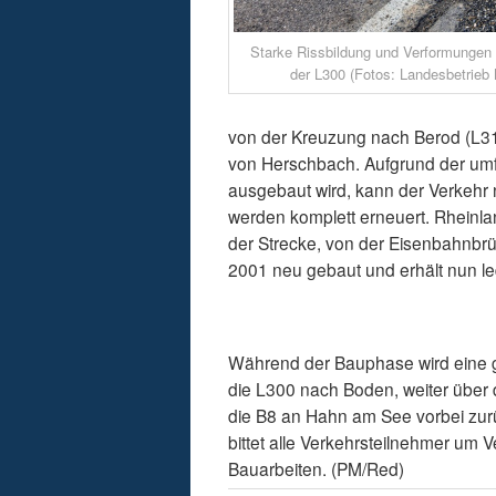
Starke Rissbildung und Verformungen 
der L300 (Fotos: Landesbetrieb M
von der Kreuzung nach Berod (L3
von Herschbach. Aufgrund der umf
ausgebaut wird, kann der Verkehr 
werden komplett erneuert. Rheinland
der Strecke, von der Eisenbahnbrüc
2001 neu gebaut und erhält nun le
Während der Bauphase wird eine g
die L300 nach Boden, weiter über 
die B8 an Hahn am See vorbei zur
bittet alle Verkehrsteilnehmer um
Bauarbeiten. (PM/Red)