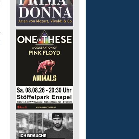
d
.
0