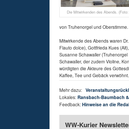
Die Mitwirkenden des Abends. (Foto:
von Truhenorgel und Oberstimme.
Mitwirkende des Abends waren Dr.
Flauto dolce), Gottfrieda Kues (Al
Susanne Schawaller (Truhenorgel 
Schawaller, der zudem Violine, Ko
würdigten die Akteure des Gottes
Kaffee, Tee und Gebäck verwöhnt
Mehr dazu:
Veranstaltungsrück
Lokales:
Ransbach-Baumbach 
Feedback:
Hinweise an die Reda
WW-Kurier Newsletter