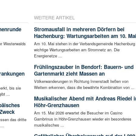
WEITERE ARTIKEL
chenrunde
Stromausfall in mehreren Dörfern bei
Hachenburg: Wartungsarbeiten am 10. Ma
er Westerwalds
Am 10. Mai stehen in der Verbandsgemeinde Hachenburg
wichtige Wartungsarbeiten am Stromnetz an. Die
Energienetze ...
Frühlingszauber in Bendorf: Bauern- und
krankungen
Gartenmarkt zieht Massen an
Völkerwanderungen in Richtung Innenstadt ließen von
Weitem erkennen, dass die bewährte Kombination von ...
rkt, bis sie
bt ...
Musikalischer Abend mit Andreas Riedel i
päisches
Höhr-Grenzhausen
 Zweck
Am 15. Mai 2026 erwartet die Besucher im Casino
Gambrinus in Höhr-Grenzhausen wieder ein besonderes
ssen das dritte
musikalisches ...
...
Gefährlicher Überholversuch auf der L292