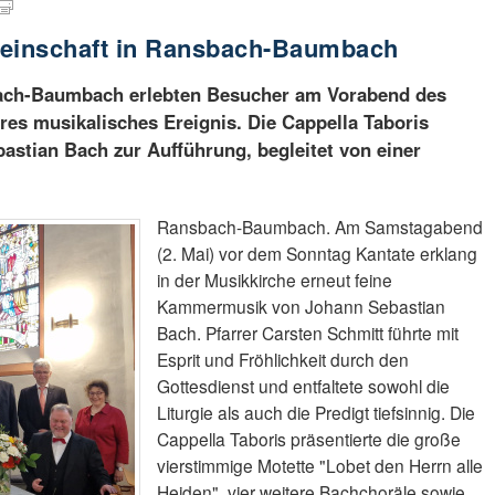
einschaft in Ransbach-Baumbach
bach-Baumbach erlebten Besucher am Vorabend des
es musikalisches Ereignis. Die Cappella Taboris
stian Bach zur Aufführung, begleitet von einer
Ransbach-Baumbach. Am Samstagabend
(2. Mai) vor dem Sonntag Kantate erklang
in der Musikkirche erneut feine
Kammermusik von Johann Sebastian
Bach. Pfarrer Carsten Schmitt führte mit
Esprit und Fröhlichkeit durch den
Gottesdienst und entfaltete sowohl die
Liturgie als auch die Predigt tiefsinnig. Die
Cappella Taboris präsentierte die große
vierstimmige Motette "Lobet den Herrn alle
Heiden", vier weitere Bachchoräle sowie