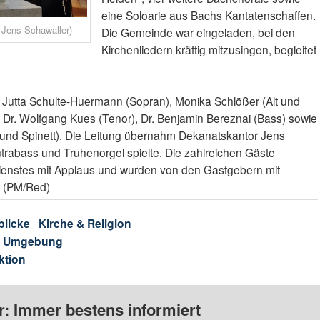
eine Soloarie aus Bachs Kantatenschaffen.
 Jens Schawaller)
Die Gemeinde war eingeladen, bei den
Kirchenliedern kräftig mitzusingen, begleitet
 Jutta Schulte-Huermann (Sopran), Monika Schlößer (Alt und
t), Dr. Wolfgang Kues (Tenor), Dr. Benjamin Bereznai (Bass) sowie
und Spinett). Die Leitung übernahm Dekanatskantor Jens
ntrabass und Truhenorgel spielte. Die zahlreichen Gäste
dienstes mit Applaus und wurden von den Gastgebern mit
. (PM/Red)
blicke
Kirche & Religion
& Umgebung
ktion
: Immer bestens informiert