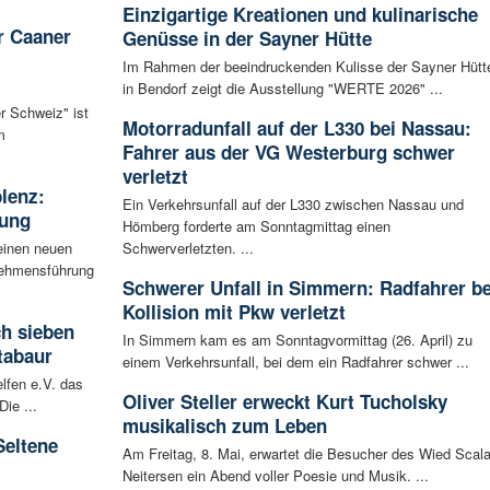
Einzigartige Kreationen und kulinarische
r Caaner
Genüsse in der Sayner Hütte
Im Rahmen der beeindruckenden Kulisse der Sayner Hütt
in Bendorf zeigt die Ausstellung "WERTE 2026" ...
r Schweiz" ist
Motorradunfall auf der L330 bei Nassau:
m
Fahrer aus der VG Westerburg schwer
verletzt
blenz:
Ein Verkehrsunfall auf der L330 zwischen Nassau und
rung
Hömberg forderte am Sonntagmittag einen
einen neuen
Schwerverletzten. ...
rnehmensführung
Schwerer Unfall in Simmern: Radfahrer be
Kollision mit Pkw verletzt
ch sieben
In Simmern kam es am Sonntagvormittag (26. April) zu
tabaur
einem Verkehrsunfall, bei dem ein Radfahrer schwer ...
lfen e.V. das
Oliver Steller erweckt Kurt Tucholsky
ie ...
musikalisch zum Leben
Seltene
Am Freitag, 8. Mai, erwartet die Besucher des Wied Scal
Neitersen ein Abend voller Poesie und Musik. ...