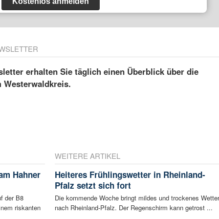
Kostenlos anmelden
WSLETTER
etter erhalten Sie täglich einen Überblick über die
m Westerwaldkreis.
WEITERE ARTIKEL
 am Hahner
Heiteres Frühlingswetter in Rheinland-
Pfalz setzt sich fort
f der B8
Die kommende Woche bringt mildes und trockenes Wette
inem riskanten
nach Rheinland-Pfalz. Der Regenschirm kann getrost ...